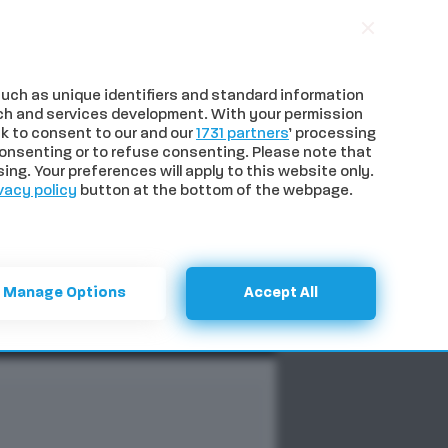
uch as unique identifiers and standard information
ch and services development. With your permission
k to consent to our and our
1731 partners
’ processing
onsenting or to refuse consenting. Please note that
ng. Your preferences will apply to this website only.
vacy policy
button at the bottom of the webpage.
NTI
SPECIALI
CERCA
Manage Options
Accept All
Punto nascita Campostaggia, sindaci della Valdelsa: “Respingiamo ogni ipotesi di smantellamento e siamo pronti a mobilitare i territori”
Previous
Next