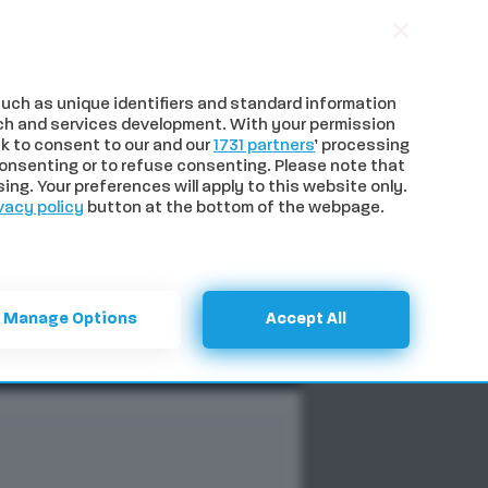
uch as unique identifiers and standard information
ch and services development. With your permission
k to consent to our and our
1731 partners
’ processing
onsenting or to refuse consenting. Please note that
ng. Your preferences will apply to this website only.
vacy policy
button at the bottom of the webpage.
NTI
SPECIALI
CERCA
Manage Options
Accept All
Previous
Next