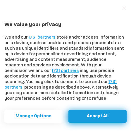
We value your privacy
In trend
Torrita di Siena, forza posto di blocco dei carabinieri e fugge: arrestato 25enne dopo un inseguimento
We and our
1731 partners
store and/or access information
on a device, such as cookies and process personal data,
such as unique identifiers and standard information sent
by a device for personalised advertising and content,
advertising and content measurement, audience
HOME
>
COMUNI
>
CASTIGLIONE D'ORCIA
research and services development. With your
Castiglione d'Orcia
permission we and our
1731 partners
may use precise
geolocation data and identification through device
scanning. You may click to consent to our and our
1731
partners
’ processing as described above. Alternatively
you may access more detailed information and change
your preferences before consenting or to refuse
consenting. Please note that some processing of your
personal data may not require your consent, but you have
a right to object to such processing. Your preferences will
Manage Options
Accept All
apply to this website only. You can change your
preferences or withdraw your consent at any time by