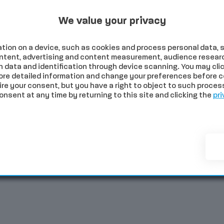
Programmi Tv
Programmi Radio
Archivio
 2026
We value your privacy
tion on a device, such as cookies and process personal data, s
content, advertising and content measurement, audience resear
 data and identification through device scanning. You may clic
ore detailed information and change your preferences before c
e your consent, but you have a right to object to such processi
sent at any time by returning to this site and clicking the
pri
NOMIA
SALUTE
SPORT
COMUNI
PALIO
EVE
ia: cinque veicoli coinvolti e strada chiusa in senso discendente