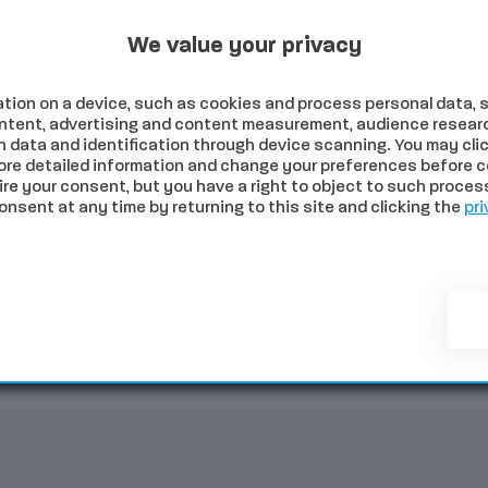
Programmi Tv
Programmi Radio
Archivio
 2026
We value your privacy
tion on a device, such as cookies and process personal data, s
content, advertising and content measurement, audience resear
 data and identification through device scanning. You may clic
ore detailed information and change your preferences before c
e your consent, but you have a right to object to such processi
sent at any time by returning to this site and clicking the
pri
NOMIA
SALUTE
SPORT
COMUNI
PALIO
EVE
Tittia: “Da parte mia sono otto le contrade aperte”