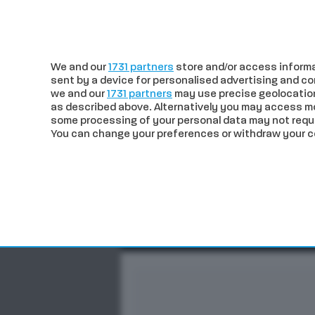
c
25.93
Siena
mercoledì 05 Agos
We and our
1731 partners
store and/or access informa
sent by a device for personalised advertising and 
we and our
1731 partners
may use precise geolocation
as described above. Alternatively you may access m
some processing of your personal data may not requir
You can change your preferences or withdraw your con
CRONACA
POLITICA
ECO
In trend
Siena, incidente in Pesca