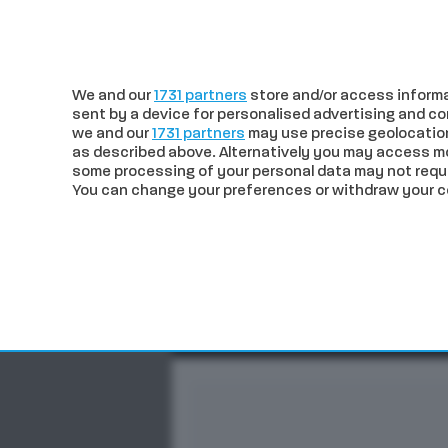
c
23.6
Siena
venerdì 07 Agosto 
We and our
1731 partners
store and/or access informa
sent by a device for personalised advertising and 
we and our
1731 partners
may use precise geolocation
as described above. Alternatively you may access m
some processing of your personal data may not requir
You can change your preferences or withdraw your con
CRONACA
POLITICA
ECO
In trend
Siena. L’Eclissi di Sole s