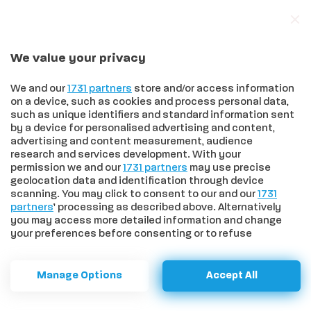
We value your privacy
In trend
Siena, incidente in Pescaia: cinque veicoli coinvolti e strada chiusa in senso discendente
We and our
1731 partners
store and/or access information
on a device, such as cookies and process personal data,
such as unique identifiers and standard information sent
by a device for personalised advertising and content,
advertising and content measurement, audience
HOME
>
-
research and services development. With your
-
permission we and our
1731 partners
may use precise
geolocation data and identification through device
scanning. You may click to consent to our and our
1731
partners
’ processing as described above. Alternatively
you may access more detailed information and change
your preferences before consenting or to refuse
consenting. Please note that some processing of your
personal data may not require your consent, but you have
a right to object to such processing. Your preferences will
Manage Options
Accept All
apply to this website only. You can change your
preferences or withdraw your consent at any time by