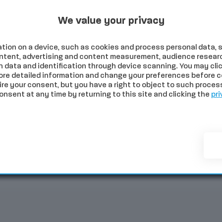
Programmi Tv
Programmi Radio
Archivio
2026
We value your privacy
tion on a device, such as cookies and process personal data, s
content, advertising and content measurement, audience resear
 data and identification through device scanning. You may clic
ore detailed information and change your preferences before c
e your consent, but you have a right to object to such processi
sent at any time by returning to this site and clicking the
pri
NOMIA
SALUTE
SPORT
COMUNI
PALIO
EVE
Tittia: “Da parte mia sono otto le contrade aperte”