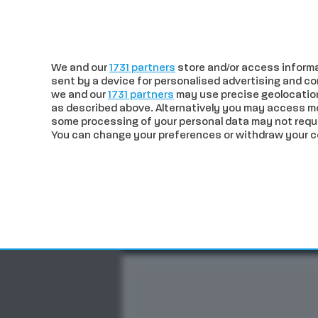
c
24.81
Siena
venerdì 07 Agosto 
We and our
1731 partners
store and/or access informa
sent by a device for personalised advertising and 
we and our
1731 partners
may use precise geolocation
as described above. Alternatively you may access m
some processing of your personal data may not requir
You can change your preferences or withdraw your con
CRONACA
POLITICA
ECO
In trend
Verso il Palio di agosto. 