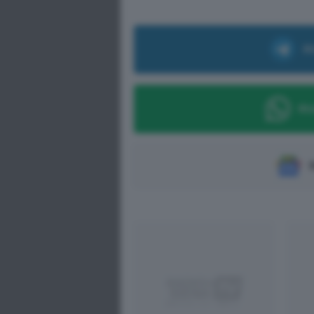
Ri
Ric
S