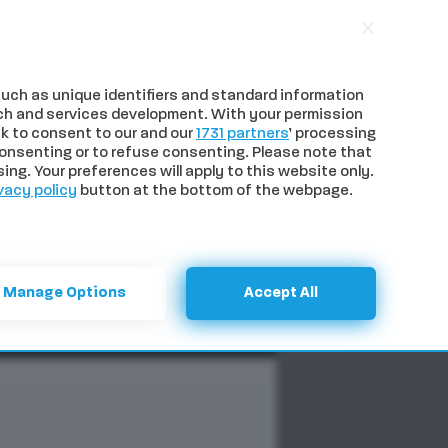
uch as unique identifiers and standard information
ch and services development. With your permission
k to consent to our and our
1731 partners
’ processing
onsenting or to refuse consenting. Please note that
ng. Your preferences will apply to this website only.
vacy policy
button at the bottom of the webpage.
NTI
SPECIALI
CERCA
Manage Options
Accept All
Previous
Next