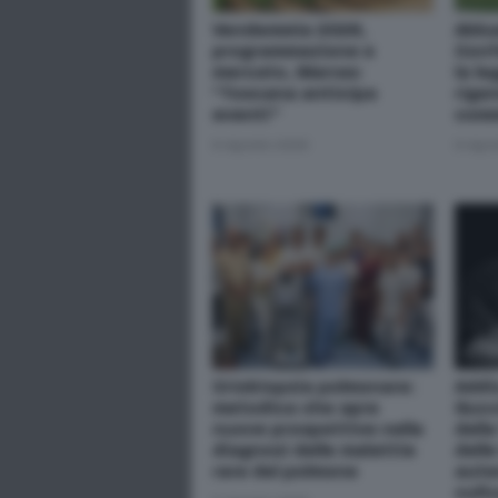
Vendemmia 2026,
Abba
programmazione e
Conf
mercato, Marras:
la le
“Toscana anticipa
rige
eventi”
comm
6 Agosto 2026
6 Ago
Criobiopsia polmonare:
Addi
metodica che apre
Gucci
nuove prospettive nella
dell
diagnosi delle malattie
delle
rare del polmone
aute
cult