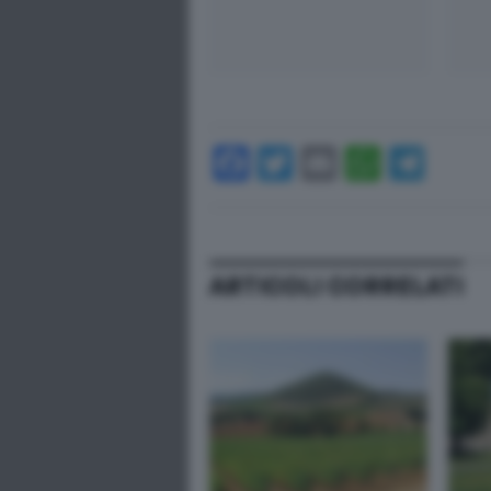
Facebook
Twitter
Email
Whats
Tel
ARTICOLI CORRELATI