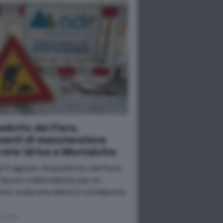
dotto del Fiora,
venti di manutenzione
 rete idrica a Montalcino
ì 11 agosto Acquedotto del Fiora
l lavoro a Montalcino per un
nto sulla rete idrica in via Mazzini.
o 2026