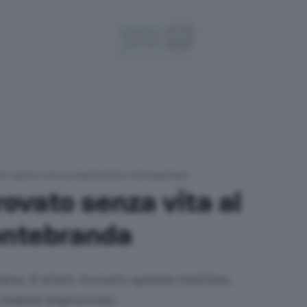
TO SENZA VITA AL PARCHEGGIO FONTEBRANDA
rovato senza vita al
ontebranda
iano, è stato trovato questa mattina,
 malore improvviso