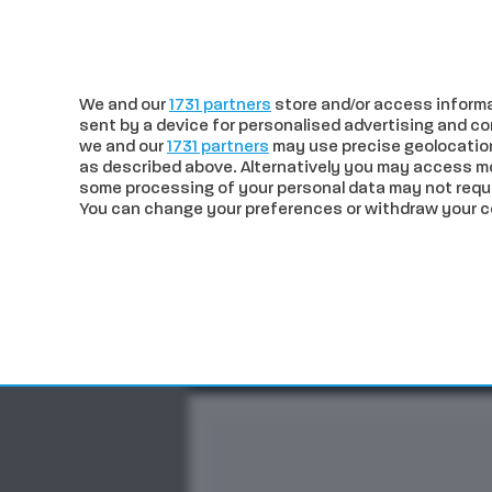
c
24.26
Siena
venerdì 07 Agosto
We and our
1731 partners
store and/or access informa
sent by a device for personalised advertising and 
we and our
1731 partners
may use precise geolocation
as described above. Alternatively you may access m
some processing of your personal data may not requir
You can change your preferences or withdraw your con
CRONACA
POLITICA
ECO
In trend
Siena, incidente in Pesca