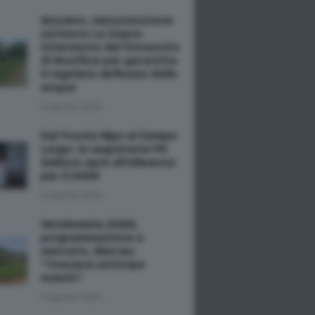
Asciano, manutenzione
sul borro La Copra:
intervento del Consorzio
di Bonifica per garantire
il regolare deflusso delle
acque
6 Agosto 2026
Dal fronte Mps al Campo
Largo: la segretaria PD
Salluce apre all'alleanza
per il 2028
6 Agosto 2026
Vendemmia 2026,
programmazione e
mercato, Marras:
“Toscana anticipa
eventi”
6 Agosto 2026