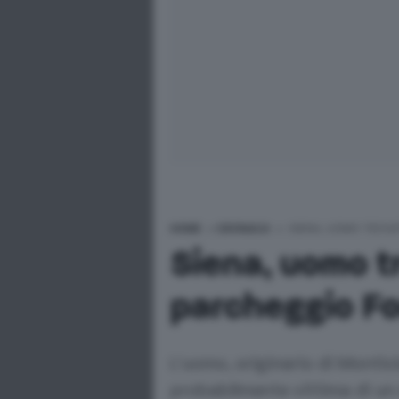
HOME
>
CRONACA
>
SIENA, UOMO TROVA
Siena, uomo t
parcheggio F
L'uomo, originario di Montic
probabilmente vittima di un