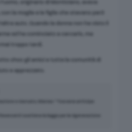
’uomo, originario di Monticiano, aveva
 con la moglie e le figlie che stavano però
’altra auto. Quando la donna non ha visto il
larme ed ha cominciato a cercarlo, ma
mai troppo tardi.
tto choc gli amici e tutta la comunità di
uto e apprezzato.
zione e mercato, Marras: “Toscana anticipa
esercenti sostiene la legge per la rigenerazione