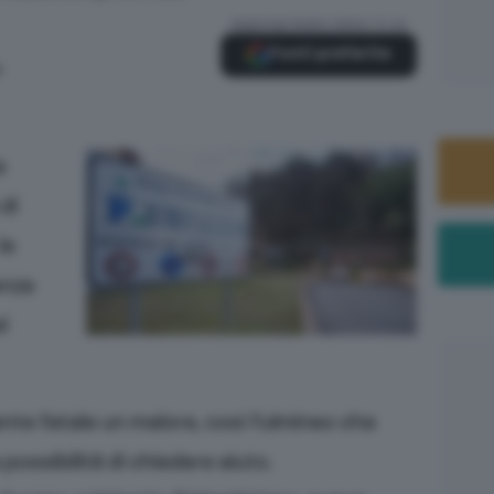
Aggiungi Radio Siena TV su
Fonti preferite
0
a
di
le
enza
l
nte fatale un malore, così fulmineo che
possibilità di chiedere aiuto.