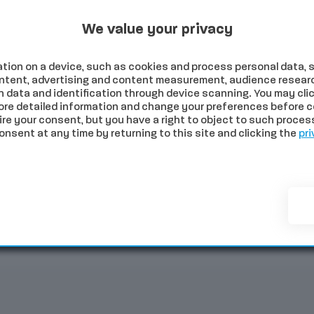
Programmi Tv
Programmi Radio
Archivio
 2026
We value your privacy
tion on a device, such as cookies and process personal data, s
content, advertising and content measurement, audience resear
 data and identification through device scanning. You may clic
ore detailed information and change your preferences before c
e your consent, but you have a right to object to such processi
sent at any time by returning to this site and clicking the
pri
NOMIA
SALUTE
SPORT
COMUNI
PALIO
EVE
ia: cinque veicoli coinvolti e strada chiusa in senso discendente