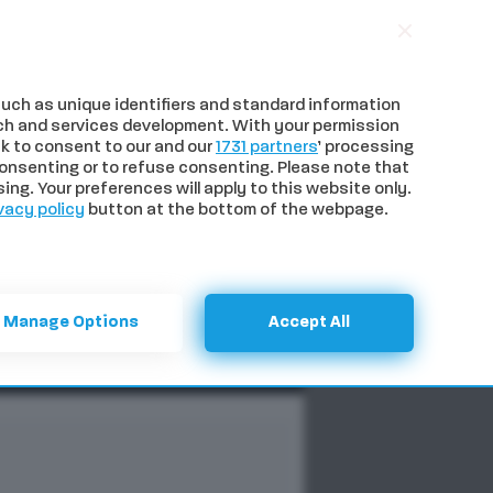
uch as unique identifiers and standard information
ch and services development. With your permission
k to consent to our and our
1731 partners
’ processing
onsenting or to refuse consenting. Please note that
ng. Your preferences will apply to this website only.
vacy policy
button at the bottom of the webpage.
NTI
SPECIALI
CERCA
Manage Options
Accept All
Sanità, dimessi e dimenticati. Il grido di una famiglia senese: “Il vero abbandono comincia quando si torna a casa”
Previous
Next