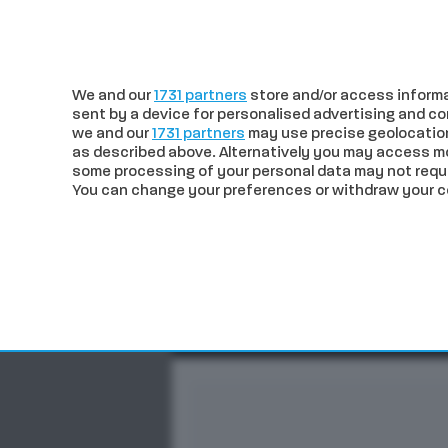
c
25.37
Siena
mercoledì 05 Agos
We and our
1731 partners
store and/or access informa
sent by a device for personalised advertising and 
we and our
1731 partners
may use precise geolocation
as described above. Alternatively you may access m
some processing of your personal data may not requir
You can change your preferences or withdraw your con
CRONACA
POLITICA
ECO
In trend
Siena. L’Eclissi di Sole s