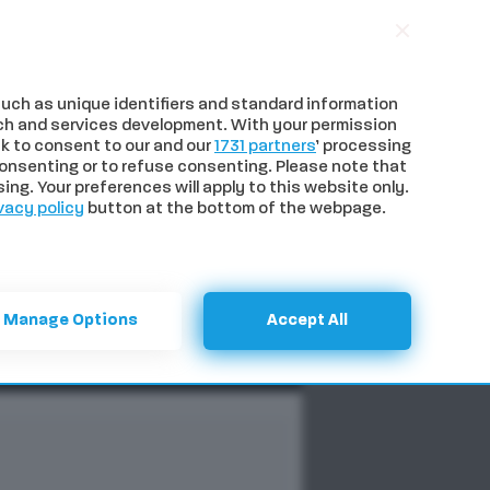
uch as unique identifiers and standard information
ch and services development. With your permission
k to consent to our and our
1731 partners
’ processing
onsenting or to refuse consenting. Please note that
ng. Your preferences will apply to this website only.
vacy policy
button at the bottom of the webpage.
NTI
SPECIALI
CERCA
Manage Options
Accept All
Previous
Next