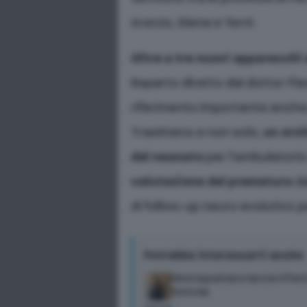
Arezzo, Siena e Terni.
Oltre a tre nuovi apparecchi
Reparto diretto dal dottor Flav
riferimento importante anche p
Trasimeno e non solo,
un orc
del neonato
per l’ambulatorio
valutazione del prematuro
da
di follow-up neuro evolutivo p
Potrebbe interessarti anche
Montepulciano lancia il Patto
Nottola