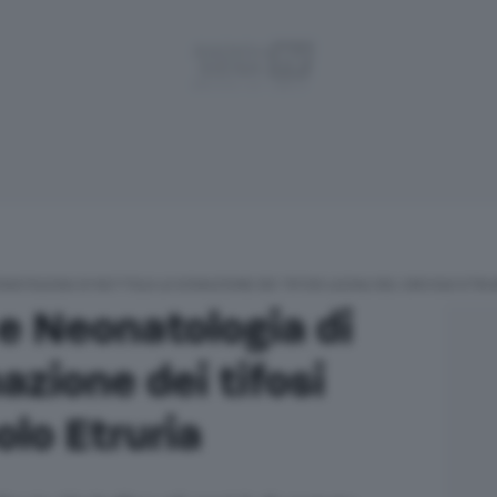
ONATOLOGIA DI NOTTOLA LA DONAZIONE DEI TIFOSI LAZIALI DEL CIRCOLO ETRU
 e Neonatologia di
azione dei tifosi
colo Etruria