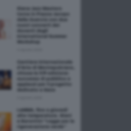
Siena Jazz Masters
torna in Piazza Jacopo
della Quercia con due
nuovi concerti dei
docenti degli
International Summer
Workshop
4 Agosto 2026
Cantiere Internazionale
d’Arte di Montepulciano,
chiusa la 51ª edizione:
successo di pubblico e
applausi per il progetto
dedicato a Gaza
3 Agosto 2026
LaMMA, fino a giovedì
alte temperature. Giani
e Barontini “Legge per la
rigenerazione verde”