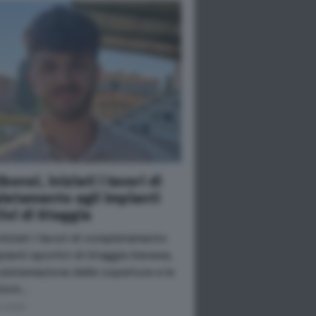
bonsi, iniziati i lavori di
letamento agli impianti
ivi di Staggia
niziati i lavori di completamento
pianti sportivi di Staggia Senese,
 sistemazione delle coperture e le
ioni…
o 2026