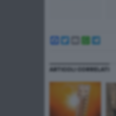
Facebook
Twitter
Email
Whats
Tel
ARTICOLI CORRELATI