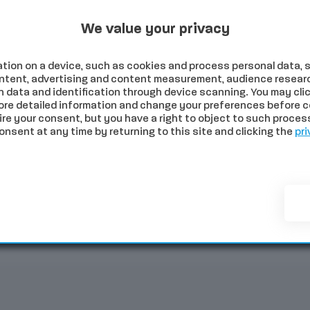
Programmi Tv
Programmi Radio
Archivio
 2026
We value your privacy
tion on a device, such as cookies and process personal data, s
content, advertising and content measurement, audience resear
 data and identification through device scanning. You may clic
ore detailed information and change your preferences before c
e your consent, but you have a right to object to such processi
sent at any time by returning to this site and clicking the
pri
NOMIA
SALUTE
SPORT
COMUNI
PALIO
EVE
i vedrà dalla Fortezza Medicea