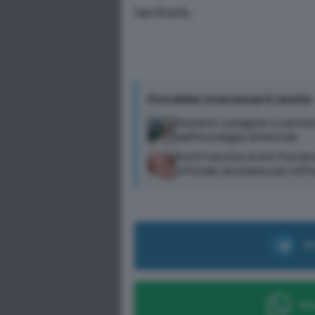
territorio.
Potrebbe interessarti anche
Pazienti, caregiver e sanitar
dell’Oncologia di Nottola
Punti nascita, la Asl Tosc
ufficiale, lavoriamo per raffo
Ri
Ric