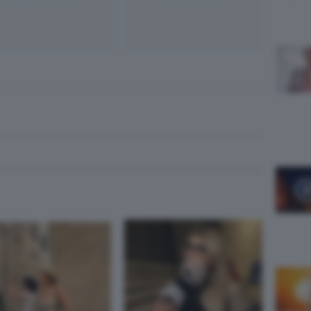
App
egram