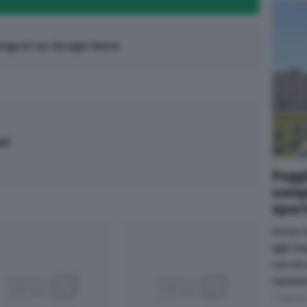
eguici su Google News
ti
Poggi
comp
sport
Sono i
agli im
con la
operaz
4 Agost