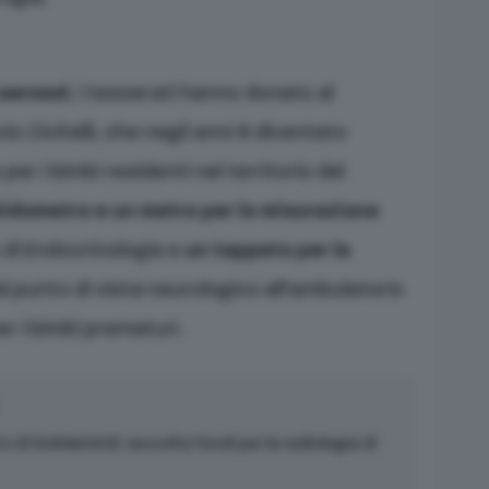
 aerosol
, i tesserati hanno donato al
io Civitelli, che negli anni è diventato
er i bimbi residenti nel territorio del
hidometro e un metro per la misurazione
 di Endocrinologia e
un tappeto per la
l punto di vista neurologico all’ambulatorio
er i bimbi prematuri.
 di Solidarietà: raccolta fondi per la radiologia di