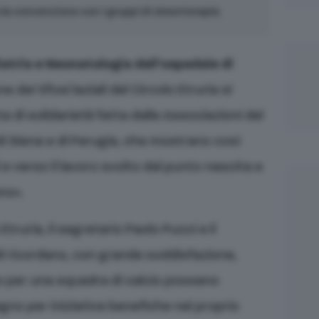
 la convenzione con i gruppi di clownterapia
iatria e Neonatologia dell’ospedale di
e dei tifosi laziali del Circolo Etruria si
 di solidarietà fatta dalle Associazioni del
di Siena e di Perugia, che mostrano così
i e verso il lavoro svolto dal punto nascita e
no».
truria, il segretario Paolo Pucci e il
 ricordano, con grande soddisfazione,
no per una squadra di calcio possano
egno per iniziative benefiche nel proprio