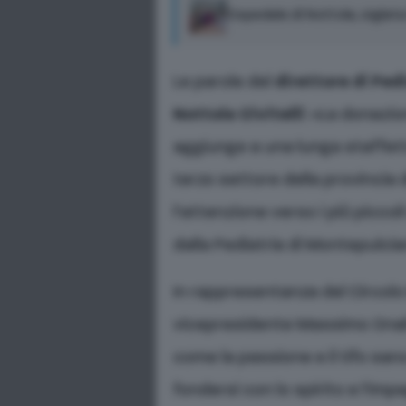
Ospedale di Nottola, siglata
Le parole del
direttore di Ped
Nottola Civitelli
: «La donazion
aggiunge a una lunga staffetta
terzo settore della provincia 
l’attenzione verso i più piccol
dalla Pediatria di Montepulcia
In rappresentanza del Circolo E
vicepresidente Massimo Onali
come la passione e il tifo sa
fondersi con lo spirito e l’imp