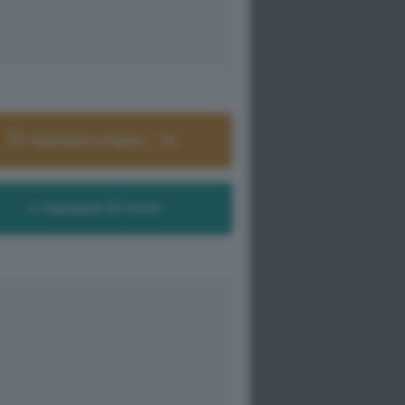
Palinsesto Radio - TV
Farmacie di turno