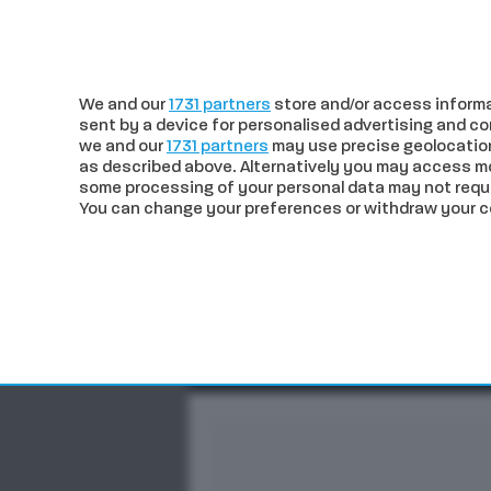
c
24.81
Siena
martedì 04 Agosto
We and our
1731 partners
store and/or access informa
sent by a device for personalised advertising and 
we and our
1731 partners
may use precise geolocation
as described above. Alternatively you may access m
some processing of your personal data may not requir
You can change your preferences or withdraw your con
CRONACA
POLITICA
ECO
In trend
Siena. L’Eclissi di Sole s