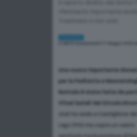
Il reparto diretto dal dottor 
riferimento importante anche 
Trasimeno e non solo
CRONACA
Di
RSTV Comunicati
| 17 Maggio 2025 a
Una nuova importante donaz
per la Pediatria e Neonatolog
Nottola è stata fatta da part
tifosi laziali del Circolo Etrur
club ha sede a Castiglione de
Lago (PG) ma copre un vasto
territorio tra le province di Pe