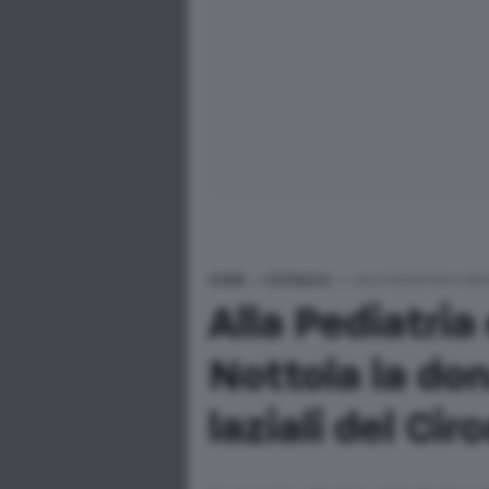
HOME
>
CRONACA
>
ALLA PEDIATRIA E NE
Alla Pediatria
Nottola la don
laziali del Cir