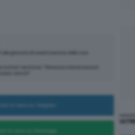
i alla giornata di umanizzazione delle cure
ana sud est rassicura: “Nessuna comunicazione
rzare i servizi”
cevi le news su Telegram
ULTI
evi le news su Whatsapp