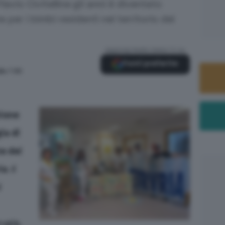
Flavio Civitelline gli anni è diventato
per i bimbi residenti nel territorio del
Aggiungi Radio Siena TV su
Fonti preferite
lle 7:30
ione
ia di
e dei
ia
. Il
l
rugia,