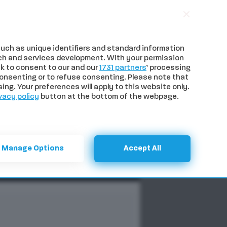
uch as unique identifiers and standard information
ch and services development. With your permission
k to consent to our and our
1731 partners
’ processing
onsenting or to refuse consenting. Please note that
ng. Your preferences will apply to this website only.
vacy policy
button at the bottom of the webpage.
NTI
SPECIALI
CERCA
Manage Options
Accept All
Previous
Next