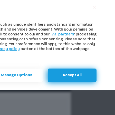
uch as unique identifiers and standard information
ch and services development. With your permission
k to consent to our and our
1731 partners
’ processing
onsenting or to refuse consenting. Please note that
ng. Your preferences will apply to this website only.
vacy policy
button at the bottom of the webpage.
NTI
SPECIALI
CERCA
Manage Options
Accept All
Previous
Next