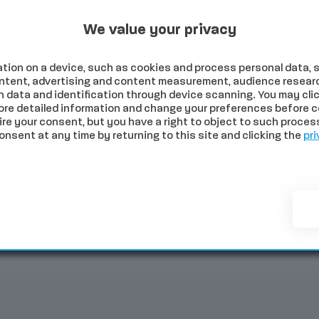
Programmi Tv
Programmi Radio
Archivio
 2026
We value your privacy
tion on a device, such as cookies and process personal data, s
content, advertising and content measurement, audience resear
 data and identification through device scanning. You may clic
ore detailed information and change your preferences before c
e your consent, but you have a right to object to such processi
sent at any time by returning to this site and clicking the
pri
NOMIA
SALUTE
SPORT
COMUNI
PALIO
EVE
ia: cinque veicoli coinvolti e strada chiusa in senso discendente