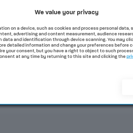
Programmi Tv
Programmi Radio
Archivio
 2026
We value your privacy
tion on a device, such as cookies and process personal data, s
content, advertising and content measurement, audience resear
 data and identification through device scanning. You may clic
ore detailed information and change your preferences before c
e your consent, but you have a right to object to such processi
sent at any time by returning to this site and clicking the
pri
NOMIA
SALUTE
SPORT
COMUNI
PALIO
EVE
ia: cinque veicoli coinvolti e strada chiusa in senso discendente