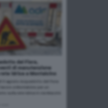
dotto del Fiora,
venti di manutenzione
 rete idrica a Montalcino
ì 11 agosto Acquedotto del Fiora
l lavoro a Montalcino per un
nto sulla rete idrica in via Mazzini.
o 2026