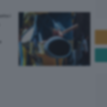
otto i
e