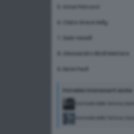
5. Anna Petrucci
6. Claire Grace Kelly
7. Gaia Vaselli
8. Alessandro Bindi Mattera
9. Ilaria Paoli
Potrebbe interessarti anche
Contrada della Tartuca, band
Contrada della Tartuca, il p