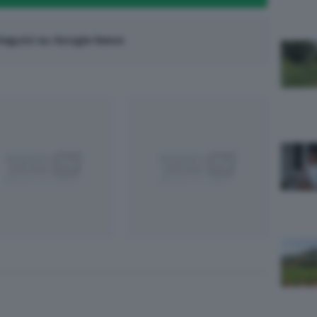
eguici su Google News
App
egram