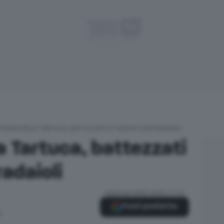
RADA DELLA TARTUCA, BATTEZZATI 27 NUOVI CONTRADAIOLI
a Tartuca, battezzati
adaioli
Aggiungi Radio Siena TV su
Fonti preferite
0