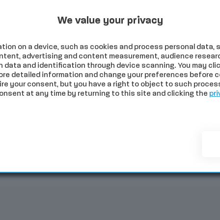
Programmi Tv
Programmi Radio
Archivio
2026
We value your privacy
tion on a device, such as cookies and process personal data, s
content, advertising and content measurement, audience resear
 data and identification through device scanning. You may clic
ore detailed information and change your preferences before c
e your consent, but you have a right to object to such processi
sent at any time by returning to this site and clicking the
pri
NOMIA
SALUTE
SPORT
COMUNI
PALIO
EVE