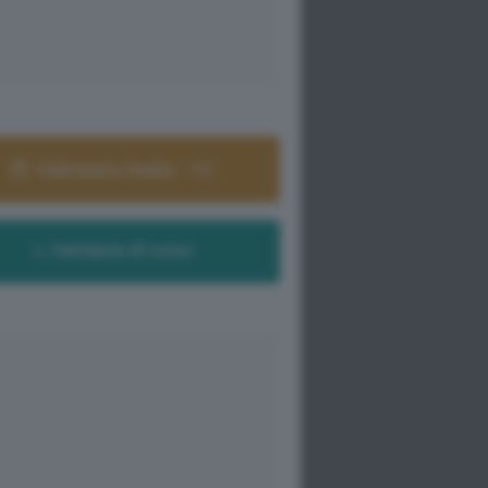
Palinsesto Radio - TV
Farmacie di turno