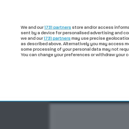
c
23.71
Siena
venerdì 07 Agosto 
We and our
1731 partners
store and/or access informa
sent by a device for personalised advertising and 
we and our
1731 partners
may use precise geolocation
as described above. Alternatively you may access m
some processing of your personal data may not requir
You can change your preferences or withdraw your con
CRONACA
POLITICA
ECO
In trend