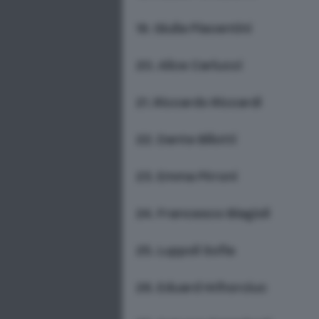
19. Giulia Piacentini
20. Alice Carlucci
21. Riccardo Riccardi
22. Dante Biliotti
23. Emma Pirroni
24. Francesco Biagioli
25. Luppoli Sofia
26. Eduard Hrihorciuc