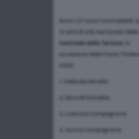
Sono i 27 nuovi contradaioli, s
12 anni di età, battezzati dalla
Contrada della Tartuca
, in
occasione della Festa Titolar
2026.
1. Clelia Berdondini
2. Niccolò Romaldo
3. Ludovica Compagnone
4. Aurora Compagnone