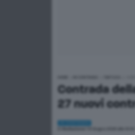
HOME
>
IN CONTRADA
>
TARTUCA
>
CONT
Contrada dell
27 nuovi contr
IN CONTRADA
Di
Redazione
| 13 Giugno 2026 alle 14:0