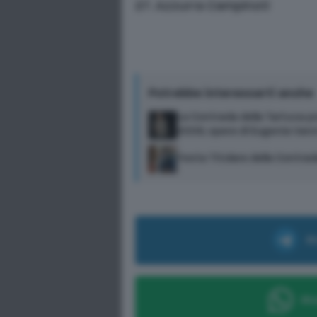
27. Azzurra Campinoti
Potrebbe interessarti anche
La Contrada della Tartuca p
2009, opere di Eugenia Vann
Festa Titolare della Contrad
Ri
Ric