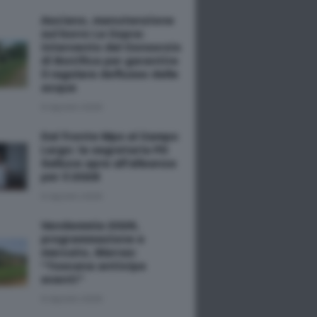
Asciano, manutenzione
sul borro La Copra:
intervento del Consorzio
di Bonifica per garantire
il regolare deflusso delle
acque
6 Agosto 2026
Dal fronte Mps al Campo
Largo: la segretaria PD
Salluce apre all'alleanza
per il 2028
6 Agosto 2026
Vendemmia 2026,
programmazione e
mercato, Marras:
“Toscana anticipa
eventi”
6 Agosto 2026