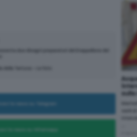
resenta due disegni preparatori del Drappellone del
i
a della Tartuca – Le foto
Acque
inter
sulla
Marted
cevi le news su Telegram
sarà a
interve
…
evi le news su Whatsapp
6 Agost