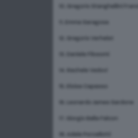
10. Gregorio Stanghellini Fran
11. Emma Saragosa
12. Gregorio Verhelst
13. Daniele Filosomi
14. Rachele Vedovi
15. Eloise Capasso
16. Leonardo James Sardone
17. Giorgio Balla Falcon
18. Adele Porcellotti