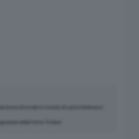
o borsa di studio in ricordo di Laerte Mulinacci
rogramma della Festa Titolare