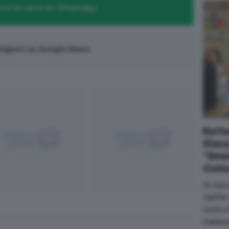
evi le news su Whatsapp
eguici su Google News
Rette
Siena
"Sme
Comu
Si riac
tariffe
nota uf
Italia