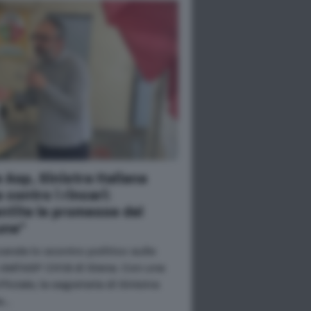
 Asp, Sinistra Italiana
 contro i rincari:
ntite le promesse del
ne"
cende lo scontro politico sulle
 dell'ASP Città di Siena. Con una
ficiale, la segreteria di Sinistra
na…