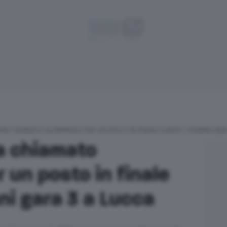
NA CHIAMATO ALL’IMPRESA PER UN POSTO IN FINALE PLAYOFF: DOMANI GAR
a chiamato
r un posto in finale
ni gara 3 a Lucca