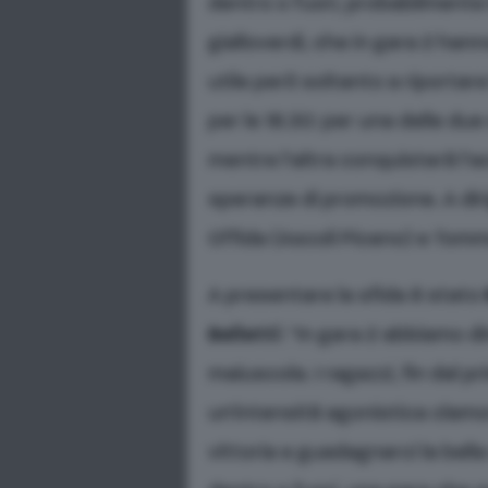
dentro o fuori, probabilmente l
gialloverdi, che in gara 2 ha
utile però soltanto a riportar
per le 18.30: per una delle du
mentre l’altra conquisterà l’a
speranze di promozione. A dir
Offida (Ascoli Piceno) e Tomm
A presentare la sfida è stato
Belletti
: “In gara 2 abbiamo d
maiuscola. I ragazzi, fin dal
un’intensità agonistica clam
vittoria e guadagnarci la bel