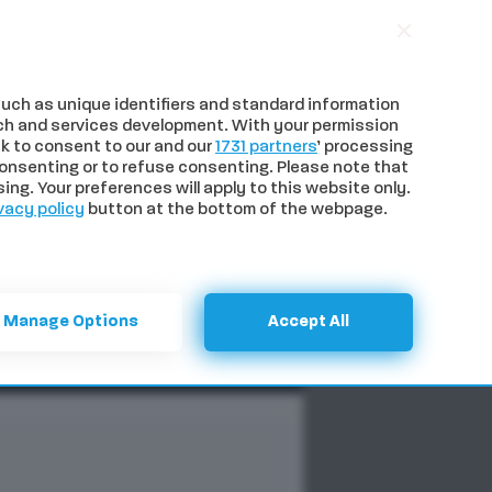
uch as unique identifiers and standard information
ch and services development. With your permission
k to consent to our and our
1731 partners
’ processing
onsenting or to refuse consenting. Please note that
ng. Your preferences will apply to this website only.
vacy policy
button at the bottom of the webpage.
NTI
SPECIALI
CERCA
Manage Options
Accept All
Previous
Next