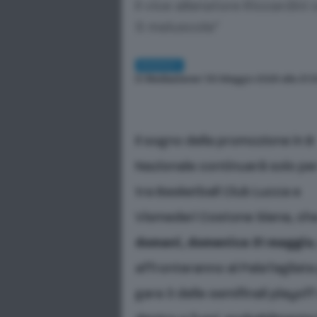
Il vice allenatore Riccardini
S maiuscola"
BASKET
Di
Redazione
| 30 Maggio 2026 alle 21:
Il sogno della promozione in B
Nazionale continuerà solo pe
tra Basketball Club Lucca e
Vismederi Costone Siena, ch
domani, domenica 31 maggio
affronteranno al PalaTagliate
gara 3 delle semifinali playoff