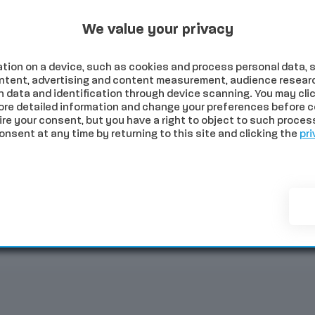
Programmi Tv
Programmi Radio
Archivio
2026
We value your privacy
tion on a device, such as cookies and process personal data, s
content, advertising and content measurement, audience resear
 data and identification through device scanning. You may clic
ore detailed information and change your preferences before c
e your consent, but you have a right to object to such processi
sent at any time by returning to this site and clicking the
pri
NOMIA
SALUTE
SPORT
COMUNI
PALIO
EVE
Tittia: “Da parte mia sono otto le contrade aperte”