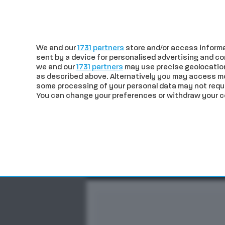
c
27.81
Siena
sabato 08 Agosto 
We and our
1731 partners
store and/or access informa
sent by a device for personalised advertising and 
we and our
1731 partners
may use precise geolocation
as described above. Alternatively you may access m
some processing of your personal data may not requir
You can change your preferences or withdraw your con
CRONACA
POLITICA
ECO
In trend
Verso il Palio di agosto. 