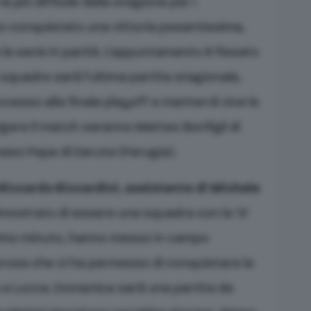
a più difficile della stagione per i
nno conquistato una vittoria pesantissima,
e la serie in parità. L’appuntamento è fissato
e squadre sarà l’ultima partita stagionale,
ccesso alla finale playoff e manterrà vive le
igere il match saranno Matteo Bonfigli di
aso Pepe di Deruta (Perugia).
Riccardo Riccardini, assistente di Michele
imostrato di essere una squadra con la ‘S’
 primo minuto, hanno messo in campo
orosa che ci ha permesso di conquistare la
la a Lucca. Domenica sarà una partita da