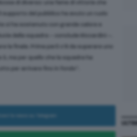
cosa di diverso: una fame di vittoria che
il supporto del pubblico ha avuto un ruolo
ite ci ha sostenuto con grande calore e
ducia della squadra – conclude Riccardini –.
ere la finale. Prima però c’è da superare uno
 3, ma per quello che la squadra ha
tto per arrivare fino in fondo”.
cevi le news su Telegram
ULTI