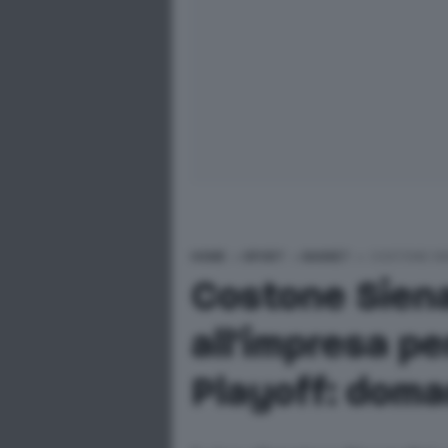
HOME
>
SPORT
>
BASKET
>
COSTONE SIE
Costone Sien
all'impresa pe
Playoff: doma