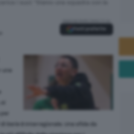
 carica i suoi: "Siamo una squadra con la
Aggiungi Radio Siena TV su
Fonti preferite
00
r una
e
, si
 per
 di Serie B Interregionale. Una sfida da