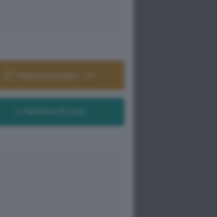
Palinsesto Radio - TV
Farmacie di turno