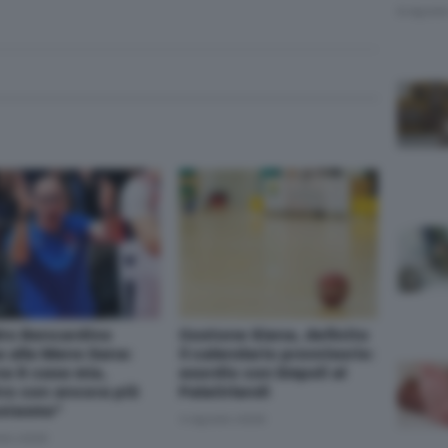
App
egram
8 Agost
ro Bencardino
Costone Siena, definito
a alla Mens Sana:
il calendario provvisorio:
na è casa mia,
esordio con Empoli al
tro con ancora più
PalaOrlandi
siasmo"
4 Agosto 2026
sto 2026