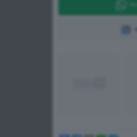
Ric
S