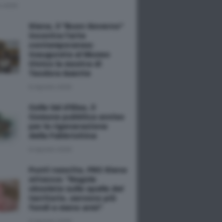
o 2026
Siena, il "Buon Governo"
incontra l'arte
contemporanea:
inaugurata al Museo
Civico la mostra di
Teodora Axente
8 Agosto 2026
Colle Val d'Elsa, il
Comune pubblica avviso
per la rigenerazione
della Fabbrichina
8 Agosto 2026
Punti nascita, PRC Siena
attacca: "Regole
obsolete sulle spalle del
territorio, servono più
fondi e meno armi"
8 Agosto 2026