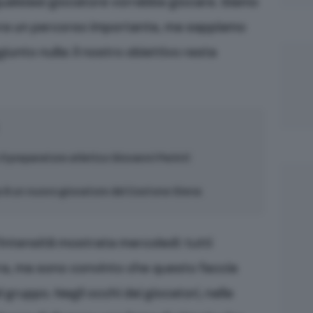
qualsiasi giocatore vorrebbe giocare. Siamo
nora un percorso importante, ma sappiamo
unto nulla: il nostro obiettivo resta
l preparatore atletico Giovanni Perinti
a è un nuovo giocatore del Costone Siena
intensità mostrata mercoledì: tutti
ra, ma sono convinto che questo faccia
 gruppo. Negli occhi dei giocatori, nelle