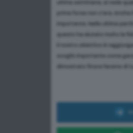
ultime settimane, si vede qual
prima forse non c’era. Anche 
importante. Nelle ultime part
questo ha aiutato molto la fi
Il nostro obiettivo è raggiung
scoglio importante come gara
dimostrato finora faremo di tu
Ri