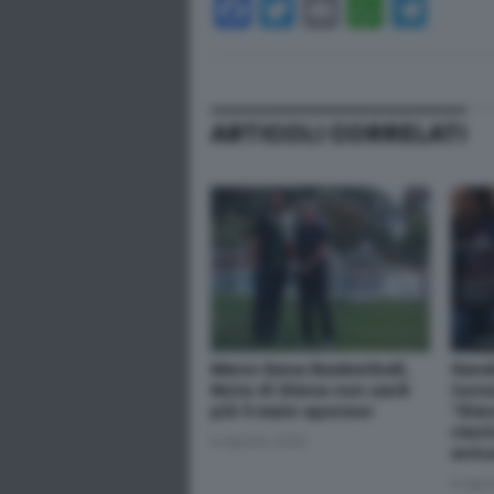
Facebook
Twitter
Email
Whats
Tel
ARTICOLI CORRELATI
Mens Sana Basketball,
Sand
Note di Siena non sarà
torn
più il main sponsor
"Sie
rien
8 Agosto 2026
entu
6 Ago