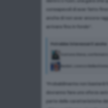
dentro o fuori, una gara che 
consapevoli di aver fatto fi
anche di non aver ancora raggi
arrivare fino in fondo”.
Potrebbe interessarti anche
Costone Siena, confermato i
Basket, Lorenzo Bellachiom
“Probabilmente non basterà l’
dovranno fare uno sforzo ext
parte delle caratteristiche del