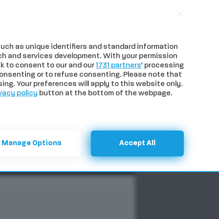
uch as unique identifiers and standard information
ch and services development. With your permission
k to consent to our and our
1731 partners
’ processing
onsenting or to refuse consenting. Please note that
ng. Your preferences will apply to this website only.
vacy policy
button at the bottom of the webpage.
NTI
SPECIALI
CERCA
Manage Options
Accept All
Previous
Next