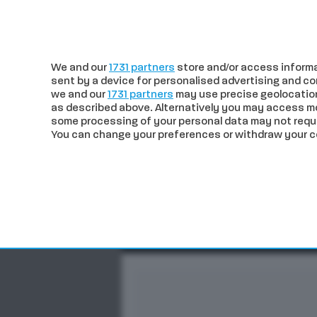
c
24.26
Siena
venerdì 07 Agosto
We and our
1731 partners
store and/or access informa
sent by a device for personalised advertising and 
we and our
1731 partners
may use precise geolocation
as described above. Alternatively you may access m
some processing of your personal data may not requir
You can change your preferences or withdraw your con
CRONACA
POLITICA
ECO
In trend