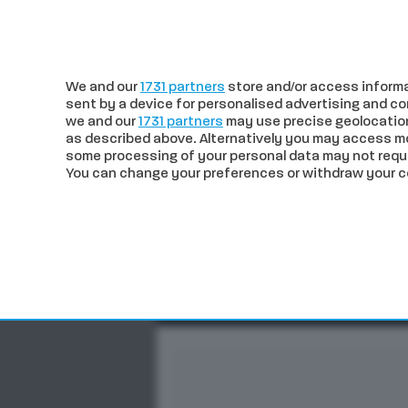
c
29.83
Siena
sabato 08 Agosto
We and our
1731 partners
store and/or access informa
sent by a device for personalised advertising and 
we and our
1731 partners
may use precise geolocation
as described above. Alternatively you may access m
some processing of your personal data may not requir
You can change your preferences or withdraw your con
CRONACA
POLITICA
ECO
In trend
Verso il Palio di agosto. 