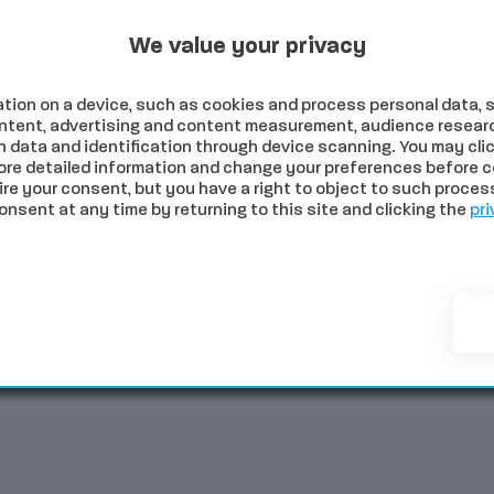
Programmi Tv
Programmi Radio
Archivio
 2026
We value your privacy
tion on a device, such as cookies and process personal data, s
content, advertising and content measurement, audience resear
 data and identification through device scanning. You may clic
ore detailed information and change your preferences before c
e your consent, but you have a right to object to such processi
sent at any time by returning to this site and clicking the
pri
NOMIA
SALUTE
SPORT
COMUNI
PALIO
EVE
Tittia: “Da parte mia sono otto le contrade aperte”