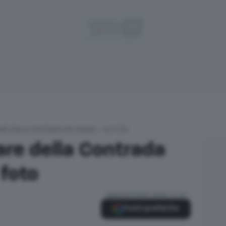
ARE DELLA CONTRADA DEL DRAGO – LE FOTO
are della Contrada
 foto
Aggiungi Radio Siena TV su
Fonti preferite