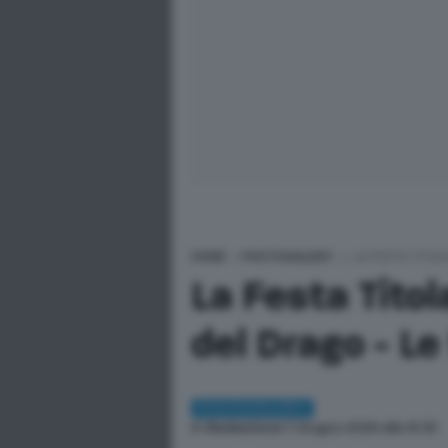
HOME
>
PHOTOGALLERY
>
LA FESTA TITOL
La Festa Titol
del Drago - Le
PHOTOGALLERY
Di
Redazione
| 1 Giugno 2026 alle 16:32