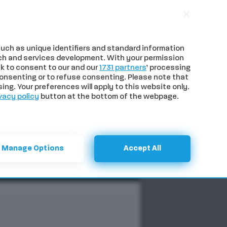
uch as unique identifiers and standard information
ch and services development. With your permission
k to consent to our and our
1731 partners
’ processing
onsenting or to refuse consenting. Please note that
ng. Your preferences will apply to this website only.
vacy policy
button at the bottom of the webpage.
NTI
SPECIALI
CERCA
Manage Options
Accept All
Previous
Next