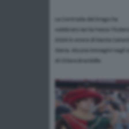
La Contrada del Drago ha
celebrato ieri la Festa Titolar
2026 in onore di Santa Cateri
Siena. Alcune immagini negli 
di Chiara Brembilla