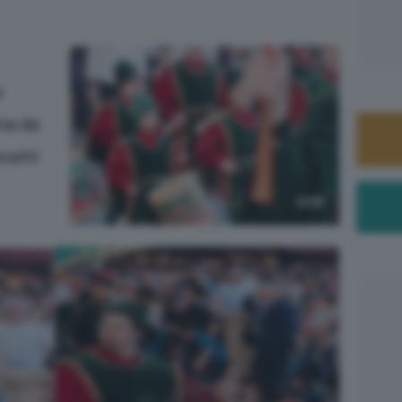
e
na da
scatti