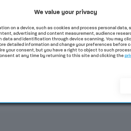
Programmi Tv
Programmi Radio
Archivio
to 2026
We value your privacy
tion on a device, such as cookies and process personal data, s
content, advertising and content measurement, audience resear
 data and identification through device scanning. You may clic
ore detailed information and change your preferences before c
e your consent, but you have a right to object to such processi
sent at any time by returning to this site and clicking the
pri
NOMIA
SALUTE
SPORT
COMUNI
PALIO
EVE
ia: cinque veicoli coinvolti e strada chiusa in senso discendente