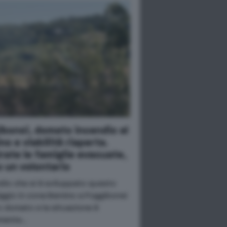
bonsi, domato incendio al
no e viabilità riaperta.
rate le famiglie evacuate,
o un volontario
ndio che si è sviluppato questo
ggio in zona Bernino a Poggibonsi
o domato e la situazione è
lmente…