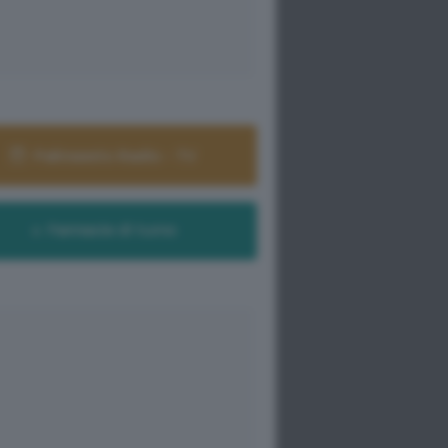
Palinsesto Radio - TV
Farmacie di turno