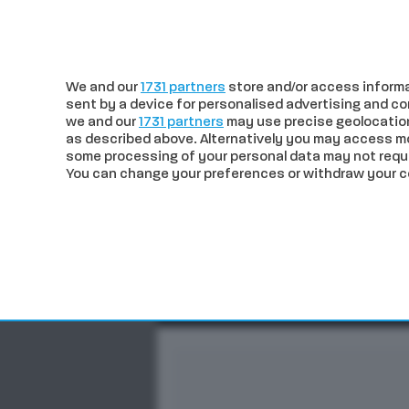
c
25.37
Siena
mercoledì 05 Agos
We and our
1731 partners
store and/or access informa
sent by a device for personalised advertising and 
we and our
1731 partners
may use precise geolocation
as described above. Alternatively you may access m
some processing of your personal data may not requir
You can change your preferences or withdraw your con
CRONACA
POLITICA
ECO
In trend
Siena, incidente in Pesca