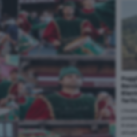
Poggi
Berni
Rient
ferit
L'ince
pomeri
è stat
attua