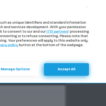
uch as unique identifiers and standard information
ch and services development. With your permission
k to consent to our and our
1731 partners
’ processing
onsenting or to refuse consenting. Please note that
ng. Your preferences will apply to this website only.
vacy policy
button at the bottom of the webpage.
NTI
SPECIALI
CERCA
Manage Options
Accept All
Palio, Tittia a ‘Una vita da fantino’ difende il mossiere: “Attacchi assurdi, serve rispetto per la professionalità”
Previous
Next