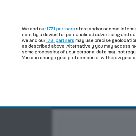
c
25.93
Siena
venerdì 07 Agosto
We and our
1731 partners
store and/or access informa
sent by a device for personalised advertising and 
we and our
1731 partners
may use precise geolocation
as described above. Alternatively you may access m
some processing of your personal data may not requir
You can change your preferences or withdraw your con
CRONACA
POLITICA
ECO
In trend