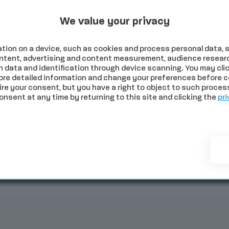
Programmi Tv
Programmi Radio
Archivio
 2026
We value your privacy
tion on a device, such as cookies and process personal data, s
content, advertising and content measurement, audience resear
 data and identification through device scanning. You may clic
ore detailed information and change your preferences before c
e your consent, but you have a right to object to such processi
sent at any time by returning to this site and clicking the
pri
NOMIA
SALUTE
SPORT
COMUNI
PALIO
EVE