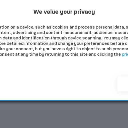
Programmi Tv
Programmi Radio
Archivio
 2026
We value your privacy
tion on a device, such as cookies and process personal data, s
content, advertising and content measurement, audience resear
 data and identification through device scanning. You may clic
ore detailed information and change your preferences before c
e your consent, but you have a right to object to such processi
sent at any time by returning to this site and clicking the
pri
NOMIA
SALUTE
SPORT
COMUNI
PALIO
EVE
ia: cinque veicoli coinvolti e strada chiusa in senso discendente