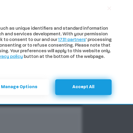
uch as unique identifiers and standard information
ch and services development. With your permission
k to consent to our and our
1731 partners
’ processing
onsenting or to refuse consenting. Please note that
ng. Your preferences will apply to this website only.
vacy policy
button at the bottom of the webpage.
NTI
SPECIALI
CERCA
Manage Options
Accept All
Previous
Next