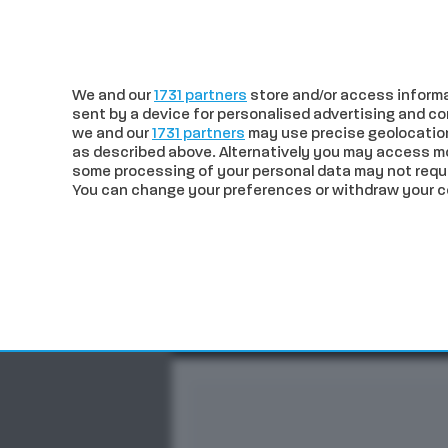
c
33.65
Siena
giovedì 06 Agosto
We and our
1731 partners
store and/or access informa
sent by a device for personalised advertising and 
we and our
1731 partners
may use precise geolocation
as described above. Alternatively you may access m
some processing of your personal data may not requir
You can change your preferences or withdraw your con
CRONACA
POLITICA
ECO
In trend
Siena, incidente in Pesca