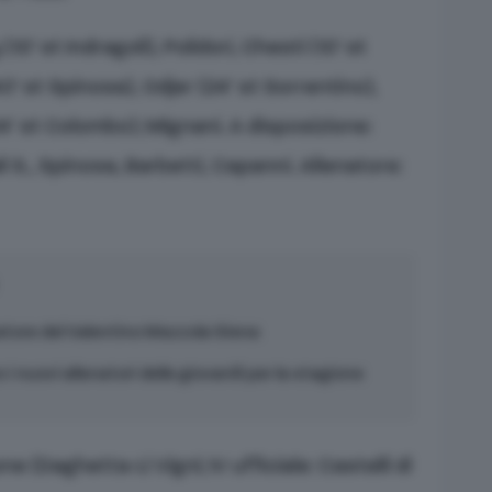
10’ st Indragoli), Polidori, Chesti (10’ st
’ st Spinosa), Odjer (24’ st Sorrentino),
24’ st Colombo); Mignani. A disposizione:
ali S., Spinosa, Barbetti, Capanni. Allenatore:
catore del Valentino Mazzola Siena
i nuovi allenatori delle giovanili per la stagione
 (Daghetta-Li Vigni; IV ufficiale: Castelli di