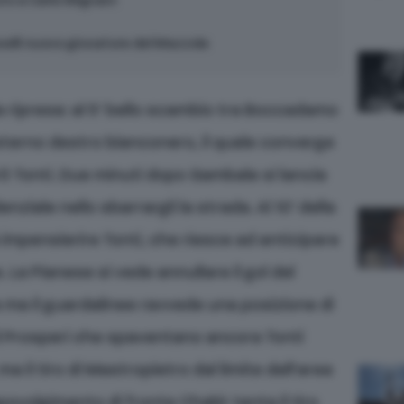
uto a Carlo Mignani
selli nuovo giocatore del Mazzola
a ripresa: al 5’ bello scambio tra Boccadamo
esterno destro bianconero, il quale converge
rò Tonti. Due minuti dopo Gambale si lancia
nziale nello sbarrargli la strada. Al 10’ della
a impensierire Tonti, che riesce ad anticipare
 La Pianese si vede annullare il gol del
ca ma il guardalinee ravvede una posizione di
 di Prosperi che spaventano ancora Tonti
a il tiro di Mastropietro dal limite dell’area
povolgimento di fronte Chakir tenta il tiro