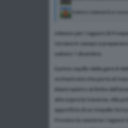
Federico Calamai è un nuovo
Adesso per i ragazzi di Prospe
tornare in campo a preparare 
sabato 7 dicembre.
Il primo squillo della gara è d
orchestrata che porta al trave
Mastropietro al limite dell’ar
alta sopra la traversa. Alla p
approfitta di un rimpallo fortu
Provano la reazione i ragazzi 