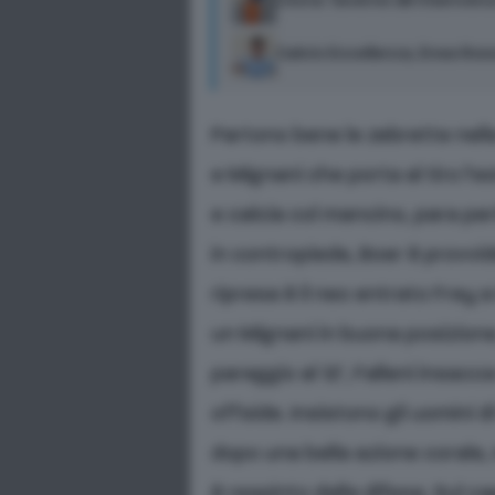
L’Asta Taverne dà il benven
Calcio Eccellenza, Enea Ros
Partono bene le zebrette nell
e Mignani che porta al tiro l’
e calcia col mancino, para pe
in contropiede, Boer è provvide
ripresa è il neo entrato Frey 
un Mignani in buona posizione.
pareggio al 12’, Falleni insac
offside. Insistono gli uomini
dopo una bella azione corale, m
è respinto dalla difesa. Sul ca