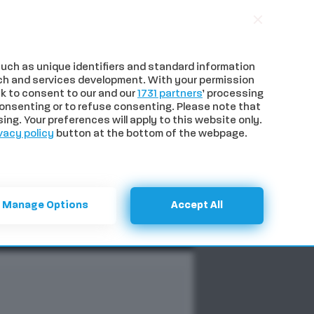
uch as unique identifiers and standard information
ch and services development. With your permission
k to consent to our and our
1731 partners
’ processing
onsenting or to refuse consenting. Please note that
ng. Your preferences will apply to this website only.
vacy policy
button at the bottom of the webpage.
NTI
SPECIALI
CERCA
Manage Options
Accept All
Previous
Next