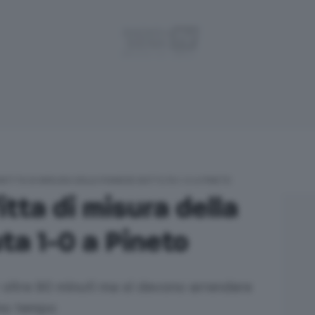
NFITTA DI MISURA DELLA PIANESE BATTUTA 1-0 A PINETO
itta di misura della
ta 1-0 a Pineto
oltre 90 minuti ma si devono arrendere
rimo tempo