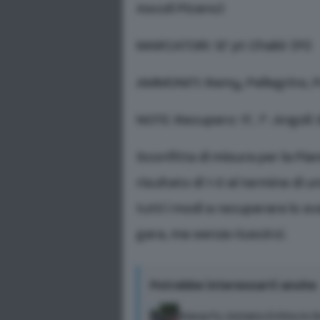
Ascoli Piceno)
MARCATORI: 12’ pt Chakir (PI)
AMMONITI: Remy, Pellegrino, P
NOTE: Recupero: 11’, 7’. Angoli: 
Sconfitta di misura per la Pi
risultato di 1-0 al termine di 
tutti i modi a recuperare lo s
gara, ma senza riuscirci.
Potrebbe interessarti anche
Siena Fc, iniziato il ritiro i