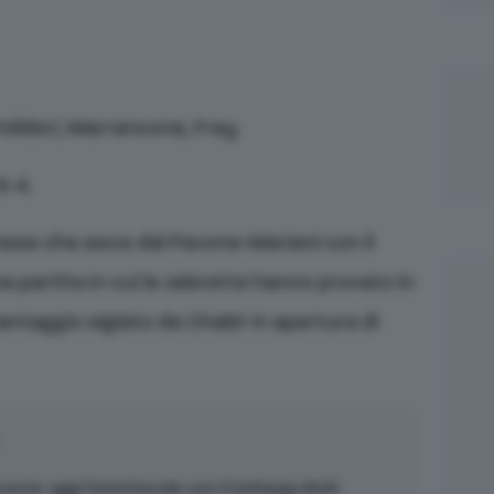
olidori, Marrancone, Frey
6-4.
anese che esce dal Pavone-Mariani con il
una partita in cui le zebrette hanno provato in
vantaggio siglato da Chakir in apertura di
n Svezia: oggi l’amichevole con il Varbergs BoIS