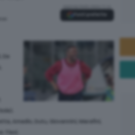
Aggiungi Radio Siena TV su
Fonti preferite
3:00
, De
,
t
Sole).
tta, Amadio, Dutu, Giovannini, Marafini,
: Tisci.