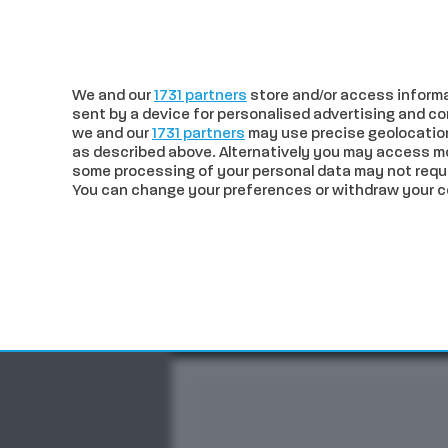
c
37.77
Siena
giovedì 06 Agosto
We and our
1731 partners
store and/or access informa
sent by a device for personalised advertising and 
we and our
1731 partners
may use precise geolocation
as described above. Alternatively you may access m
some processing of your personal data may not requir
You can change your preferences or withdraw your con
CRONACA
POLITICA
ECO
In trend
Siena, incidente in Pesca