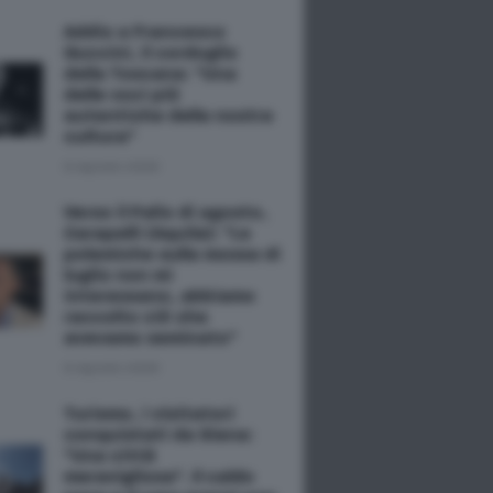
Addio a Francesco
Guccini, il cordoglio
della Toscana: "Una
delle voci più
autentiche della nostra
cultura"
6 Agosto 2026
Verso il Palio di agosto,
Carapelli (Aquila): "Le
polemiche sulla mossa di
luglio non mi
interessano, abbiamo
raccolto ciò che
avevamo seminato"
6 Agosto 2026
Turismo, i visitatori
conquistati da Siena:
"Una città
meravigliosa". Il caldo