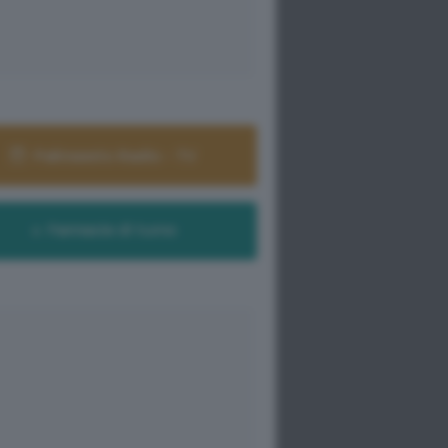
Palinsesto Radio - TV
Farmacie di turno