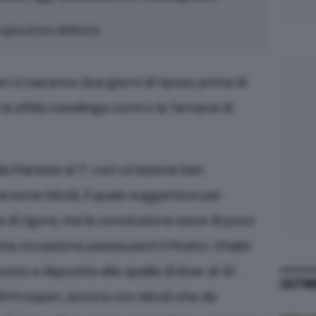
 giocatore dell’Asta
ri ci saranno due giorni di riposo prima di
la sfida casalinga contro la Ternana di
ella Pianese al 7’, con un’azione ben
rsone Nicoli, il quale suggerisce per
ea di rigore, ma la conclusione esce di poco
rima occasione passa però il Pineto: Chakir
noso e deposita alle spalle di Boer al 12’.
ULTI
di Prosperi, ancora con Nicoli che da