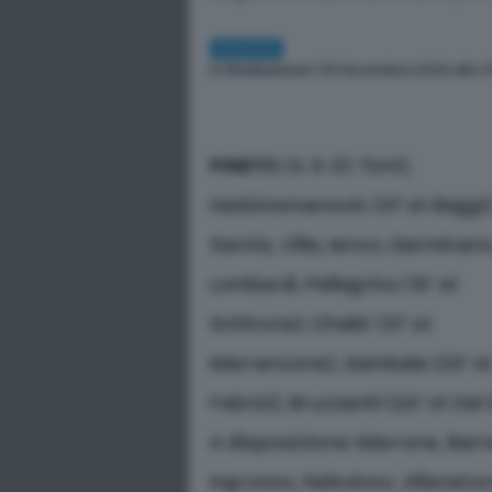
CALCIO
Di
Redazione
| 30 Novembre 2024 alle 1
PINETO
(4-3-3): Tonti;
Hadziosmanovic (31’ st Baggi)
Santis, Villa, Ienco; Germinario
Lombardi, Pellegrino (15’ st
Schirone); Chakir (31’ st
Marrancone), Gambale (22’ s
Fabrizi), Bruzzaniti (22’ st Del 
A disposizione: Marrone, Barre
Ingrosso, Nebuloso. Allenatore