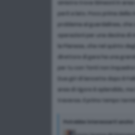
sinistra trova Simeoni in area
però a lato. Poco prima della 
problema al guardalinee, che 
operazioni per una decina di mi
la Pianese, che nel quinto deg
direttore di gara ha una gran
per tu con Tonti non inquadra
Due giri di lancette dopo è Fall
area di rigore è splendido, m
traversa. Il primo tempo term
Potrebbe interessarti anche