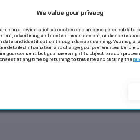
Programmi Tv
Programmi Radio
Archivio
 2026
We value your privacy
tion on a device, such as cookies and process personal data, s
content, advertising and content measurement, audience resear
 data and identification through device scanning. You may clic
ore detailed information and change your preferences before c
e your consent, but you have a right to object to such processi
sent at any time by returning to this site and clicking the
pri
NOMIA
SALUTE
SPORT
COMUNI
PALIO
EVE
ia: cinque veicoli coinvolti e strada chiusa in senso discendente