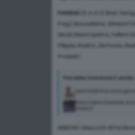
PIANESE
(3-4-2-1): Boer; Remy (
Frey); Boccadamo, Simeoni (40
Nicoli; Mastropietro, Falleni (
Filippis, Reali A., Da Pozzo, Re
Prosperi.
Potrebbe interessarti anche
Karim El Dib è un nuovo gio
Siena Calcio Femminile, ecco 
2026/27
ARBITRO: Maccorin di Pordenone