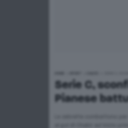
HOME
>
SPORT
>
CALCIO
>
SERIE C, SCO
Serie C, sconf
Pianese battu
Le zebrette combattono per 
al gol di Chakir ad inizio p