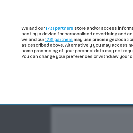
c
23.2
Siena
venerdì 07 Agosto 
We and our
1731 partners
store and/or access informa
sent by a device for personalised advertising and 
we and our
1731 partners
may use precise geolocation
as described above. Alternatively you may access m
some processing of your personal data may not requir
You can change your preferences or withdraw your con
CRONACA
POLITICA
ECO
In trend
Siena, incidente in Pesca