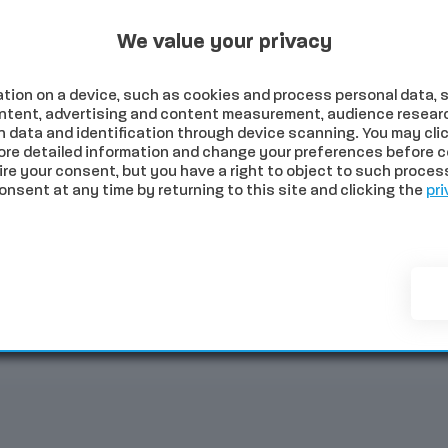
Programmi Tv
Programmi Radio
Archivio
2026
We value your privacy
tion on a device, such as cookies and process personal data, s
content, advertising and content measurement, audience resear
 data and identification through device scanning. You may clic
ore detailed information and change your preferences before c
e your consent, but you have a right to object to such processi
sent at any time by returning to this site and clicking the
pri
NOMIA
SALUTE
SPORT
COMUNI
PALIO
EVE
ia: cinque veicoli coinvolti e strada chiusa in senso discendente