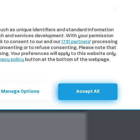
uch as unique identifiers and standard information
ch and services development. With your permission
k to consent to our and our
1731 partners
’ processing
onsenting or to refuse consenting. Please note that
ng. Your preferences will apply to this website only.
vacy policy
button at the bottom of the webpage.
NTI
SPECIALI
CERCA
Manage Options
Accept All
Previous
Next