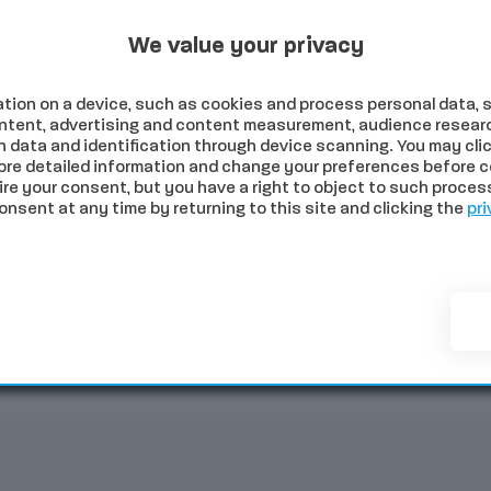
Programmi Tv
Programmi Radio
Archivio
to 2026
We value your privacy
tion on a device, such as cookies and process personal data, s
content, advertising and content measurement, audience resear
 data and identification through device scanning. You may clic
ore detailed information and change your preferences before c
e your consent, but you have a right to object to such processi
sent at any time by returning to this site and clicking the
pri
NOMIA
SALUTE
SPORT
COMUNI
PALIO
EVE
i vedrà dalla Fortezza Medicea