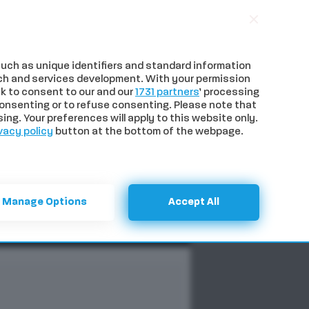
uch as unique identifiers and standard information
ch and services development. With your permission
k to consent to our and our
1731 partners
’ processing
onsenting or to refuse consenting. Please note that
ng. Your preferences will apply to this website only.
vacy policy
button at the bottom of the webpage.
NTI
SPECIALI
CERCA
Manage Options
Accept All
Sanità, dimessi e dimenticati. Il grido di una famiglia senese: “Il vero abbandono comincia quando si torna a casa”
Previous
Next