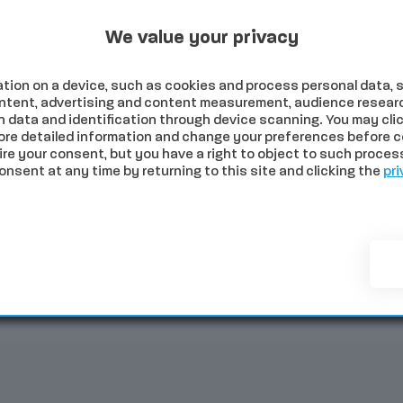
Programmi Tv
Programmi Radio
Archivio
2026
We value your privacy
tion on a device, such as cookies and process personal data, s
content, advertising and content measurement, audience resear
 data and identification through device scanning. You may clic
ore detailed information and change your preferences before c
e your consent, but you have a right to object to such processi
sent at any time by returning to this site and clicking the
pri
NOMIA
SALUTE
SPORT
COMUNI
PALIO
EVE