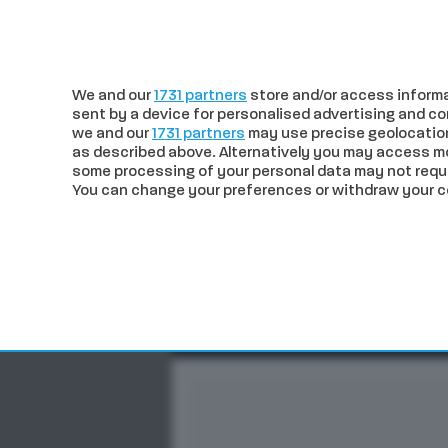
c
38.7
Siena
venerdì 07 Agosto 
We and our
1731 partners
store and/or access informa
sent by a device for personalised advertising and 
we and our
1731 partners
may use precise geolocation
as described above. Alternatively you may access m
some processing of your personal data may not requir
You can change your preferences or withdraw your con
CRONACA
POLITICA
ECO
In trend