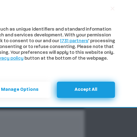
uch as unique identifiers and standard information
ch and services development. With your permission
k to consent to our and our
1731 partners
’ processing
onsenting or to refuse consenting. Please note that
ng. Your preferences will apply to this website only.
vacy policy
button at the bottom of the webpage.
NTI
SPECIALI
CERCA
Manage Options
Accept All
Previous
Next