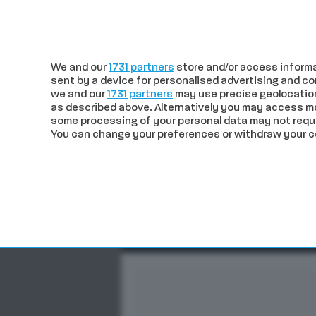
c
23.15
Siena
giovedì 06 Agosto 
We and our
1731 partners
store and/or access informa
sent by a device for personalised advertising and 
we and our
1731 partners
may use precise geolocation
as described above. Alternatively you may access m
some processing of your personal data may not requir
You can change your preferences or withdraw your con
CRONACA
POLITICA
ECO
In trend
Siena, incidente in Pesca