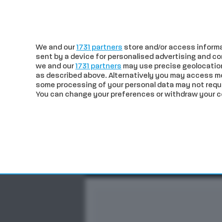
c
24.26
Siena
venerdì 07 Agosto
We and our
1731 partners
store and/or access informa
sent by a device for personalised advertising and 
we and our
1731 partners
may use precise geolocation
as described above. Alternatively you may access m
some processing of your personal data may not requir
You can change your preferences or withdraw your con
CRONACA
POLITICA
ECO
In trend
Verso il Palio di agosto. 