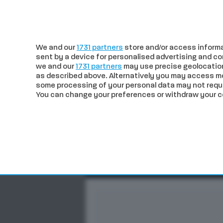
c
28.29
Siena
venerdì 07 Agosto
We and our
1731 partners
store and/or access informa
sent by a device for personalised advertising and 
we and our
1731 partners
may use precise geolocation
as described above. Alternatively you may access m
some processing of your personal data may not requir
You can change your preferences or withdraw your con
CRONACA
POLITICA
ECO
In trend
Verso il Palio di agosto. 