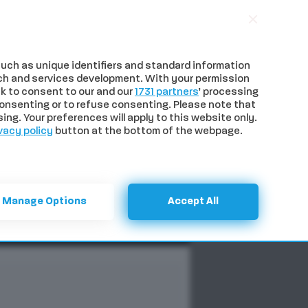
uch as unique identifiers and standard information
ch and services development. With your permission
k to consent to our and our
1731 partners
’ processing
onsenting or to refuse consenting. Please note that
ng. Your preferences will apply to this website only.
vacy policy
button at the bottom of the webpage.
NTI
SPECIALI
CERCA
Manage Options
Accept All
Previous
Next