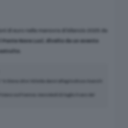
oni di euro nella manovra di bilancio 2025 da
il
Ponte Nove Luci
,
divelto da un evento
ostruito
.
 “A Siena oltre 140mila danni all’agricoltura risarciti
Foiano sul Foenna: mercoledì 22 luglio il varo del