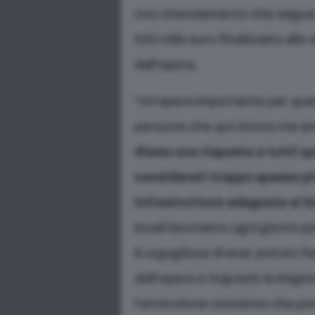
Uno stanziamento che segue qu
530 mila euro finalizzato allo
dell’opera.
“Un’opera importante per ques
persone che qui vivono ma an
diamo una risposta a tutti qu
considerati troppo spesso pi
infrastrutture adeguate ai bi
locali lavoriamo ogni giorno 
è orgogliosa di aver potuto fa
dell’opera e ringrazio la Regi
l’attenzione costante che pone