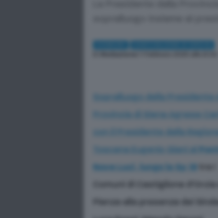
La Presidente della Provinci
sopralluogo insieme al pres
COMUNI
CASTIGLIONE D'ORCIA
Di
Redazione
| 1 Febbraio 2025 alle 8:00
Sopralluogo della Presidente 
Provincia di Siena Agnese Car
con il Presidente della Region
Toscana Eugenio Giani al
Pon
Nove Luci, lungo la Sp 18
tra i
Comuni di Castiglione d’Orcia
Pienza alla presenza dei Sind