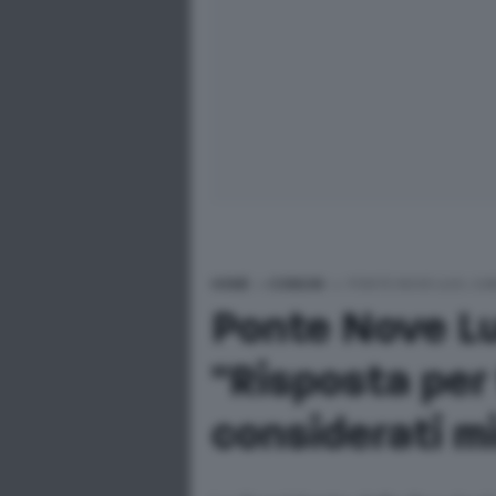
HOME
>
COMUNI
>
PONTE NOVE LUCI, CAR
Ponte Nove Luc
"Risposta per t
considerati mi