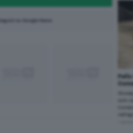
eguici su Google News
Palio
Coman
Giusep
solo ca
Comanc
nell'a
7 Agost
App
egram