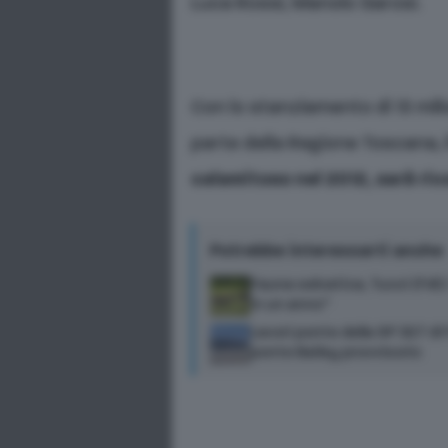
Luca Rossi, Manolo Garosi.
Con lo stanziamento di 13 mili
parte della Regione Toscana, 
calamitoso nel 2012, sarà ric
Potrebbe interessarti anche
Fauna selvatica, Tucci (FdI):
in un anno”
Lavori ponte della SP 327 di 
ponte Bailey provvisorio