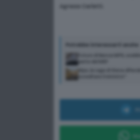
Agnese Carletti.
Potrebbe interessarti anche
Futuro di Banca MPS, soddisf
parte del MEF
Mps, la Lega di Siena difende
screditare il ministro”
Ri
Ric