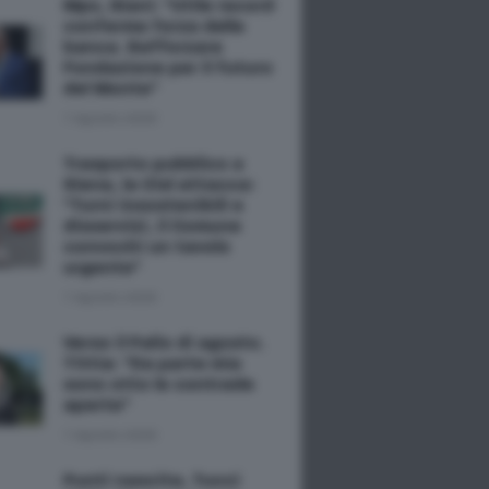
Mps, Giani: "Utile record
conferma forza della
banca. Rafforzare
Fondazione per il futuro
del Monte"
7 Agosto 2026
Trasporto pubblico a
Siena, la Cisl attacca:
"Turni insostenibili e
disservizi, il Comune
convochi un tavolo
urgente"
7 Agosto 2026
Verso il Palio di agosto.
Tittia: "Da parte mia
sono otto le contrade
aperte"
7 Agosto 2026
Punti nascita, Tucci