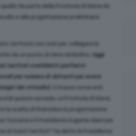
ello da parte della Provincia di Siena da
 studio e alla progettazione preliminare
to territorio non solo per collegare le
che da un punto di vista simbolico.
Oggi
ei territori cosiddetti periferici
ccoli per numero di abitanti per avere
sogni dei cittadini
. E invece come enti
perchè questo accada. La Provincia di Siena
re la scelta di finanziare la progettazione
one Toscana e il Presidente Eugenio Giani per
 ai nostri territori” ha detto la Presidente