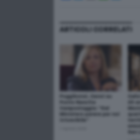
ARTICOLI CORRELATI
Poggibonsi, Cenni su
Calic
Punto Nascita
25 a
Campostaggia: “Dal
Mont
Ministero parere per noi
quart
irricevibile”
terri
emozi
7 Agosto 2026
San 