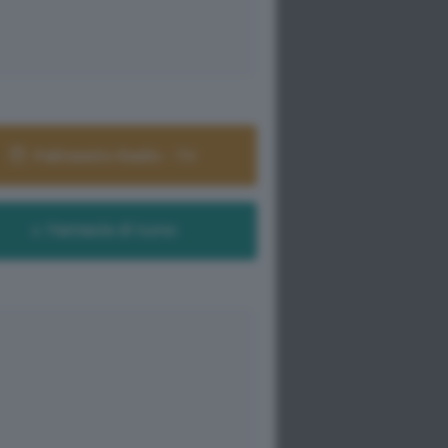
Palinsesto Radio - TV
Farmacie di turno