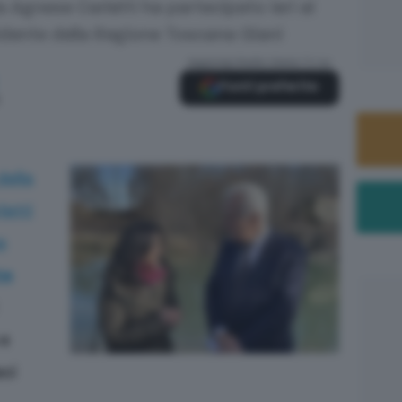
a Agnese Carletti ha partecipato ieri al
idente della Regione Toscana Giani
Aggiungi Radio Siena TV su
Fonti preferite
della
letti
e
te
 e
aci