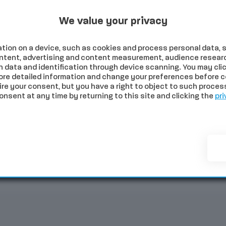
Programmi Tv
Programmi Radio
Archivio
 2026
We value your privacy
tion on a device, such as cookies and process personal data, s
content, advertising and content measurement, audience resear
 data and identification through device scanning. You may clic
ore detailed information and change your preferences before c
e your consent, but you have a right to object to such processi
sent at any time by returning to this site and clicking the
pri
NOMIA
SALUTE
SPORT
COMUNI
PALIO
EVE
Tittia: “Da parte mia sono otto le contrade aperte”