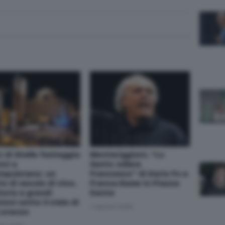
i di Stelle festeggia
Monteriggioni, “Lu
nni a
Santo Jullare
epulciano: un
Francesco” di Dario Fo e
o di secolo di vino,
Franca Rame in Piazza
torio e grandi
Dante
oni sotto il cielo di
7 Agosto 2026
Lorenzo