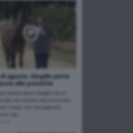
 di agosto. Gingillo porta
cio alle previsite
pe Zedde detto Gingillo ha un
vallo nel circuito del protocollo:
io. Il baio che che debuttò
gosto del…
o 2026