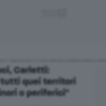
LETTI: “RISPOSTA PER TUTTI QUEI TERRITORI CONSIDERATI MINORI O PERIFE
i, Carletti:
utti quei territori
nori o periferici"