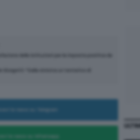
azione delle istituzioni per la risposta positiva da
 Giorgetti: “Dalla sinistra un tentativo di
cevi le news su Telegram
ULTI
evi le news su Whatsapp