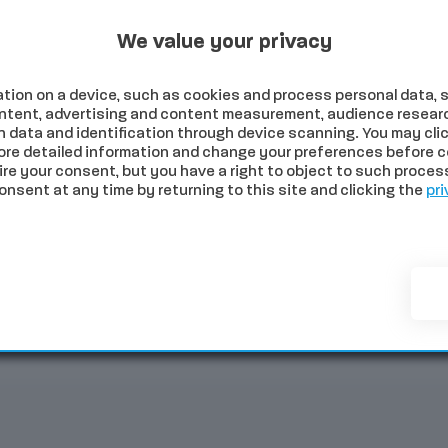
Programmi Tv
Programmi Radio
Archivio
to 2026
We value your privacy
tion on a device, such as cookies and process personal data, s
content, advertising and content measurement, audience resear
 data and identification through device scanning. You may clic
ore detailed information and change your preferences before c
e your consent, but you have a right to object to such processi
sent at any time by returning to this site and clicking the
pri
NOMIA
SALUTE
SPORT
COMUNI
PALIO
EVE
osto di blocco dei carabinieri e fugge: arrestato 25enne dopo un insegu