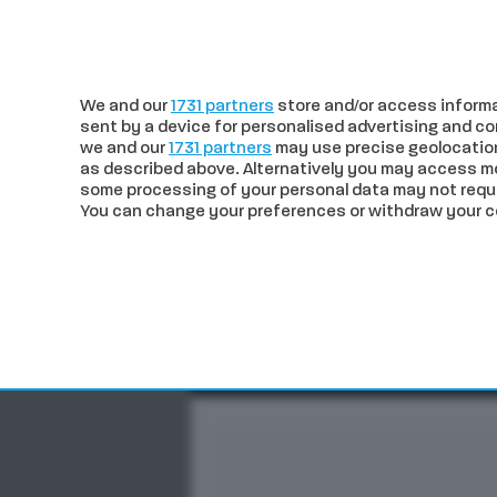
c
23.33
Siena
domenica 09 Agos
We and our
1731 partners
store and/or access informa
sent by a device for personalised advertising and 
we and our
1731 partners
may use precise geolocation
as described above. Alternatively you may access m
some processing of your personal data may not requir
You can change your preferences or withdraw your con
CRONACA
POLITICA
ECO
In trend
Torrita di Siena, forza p