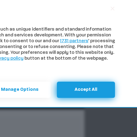
uch as unique identifiers and standard information
ch and services development. With your permission
k to consent to our and our
1731 partners
’ processing
onsenting or to refuse consenting. Please note that
ng. Your preferences will apply to this website only.
vacy policy
button at the bottom of the webpage.
NTI
SPECIALI
CERCA
Manage Options
Accept All
imento
Previous
Next