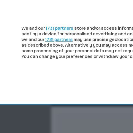
c
38.7
Siena
venerdì 07 Agosto 
We and our
1731 partners
store and/or access informa
sent by a device for personalised advertising and 
we and our
1731 partners
may use precise geolocation
as described above. Alternatively you may access m
some processing of your personal data may not requir
You can change your preferences or withdraw your con
CRONACA
POLITICA
ECO
In trend
Verso il Palio di agosto. 