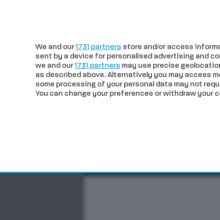
c
30.37
Siena
sabato 08 Agosto
We and our
1731 partners
store and/or access informa
sent by a device for personalised advertising and 
we and our
1731 partners
may use precise geolocation
as described above. Alternatively you may access m
some processing of your personal data may not requir
You can change your preferences or withdraw your con
CRONACA
POLITICA
ECO
In trend
Verso il Palio di agosto. 