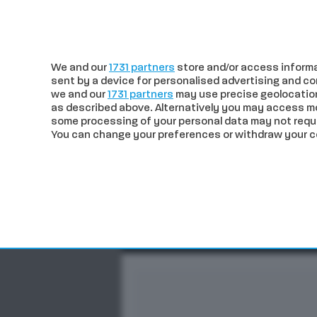
c
21.44
Siena
domenica 02 Agost
We and our
1731 partners
store and/or access informa
sent by a device for personalised advertising and 
we and our
1731 partners
may use precise geolocation
as described above. Alternatively you may access m
some processing of your personal data may not requir
You can change your preferences or withdraw your con
CRONACA
POLITICA
ECO
In trend
Siena, incidente in Pesca