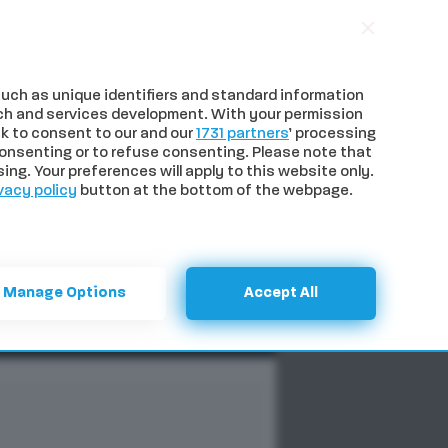
uch as unique identifiers and standard information
ch and services development. With your permission
k to consent to our and our
1731 partners
’ processing
onsenting or to refuse consenting. Please note that
ng. Your preferences will apply to this website only.
vacy policy
button at the bottom of the webpage.
NTI
SPECIALI
CERCA
Manage Options
Accept All
Previous
Next