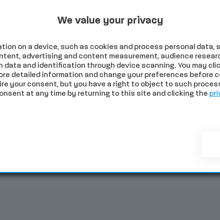
Programmi Tv
Programmi Radio
Archivio
 2026
We value your privacy
tion on a device, such as cookies and process personal data, s
content, advertising and content measurement, audience resear
 data and identification through device scanning. You may clic
ore detailed information and change your preferences before c
e your consent, but you have a right to object to such processi
sent at any time by returning to this site and clicking the
pri
NOMIA
SALUTE
SPORT
COMUNI
PALIO
EVE
Tittia: “Da parte mia sono otto le contrade aperte”