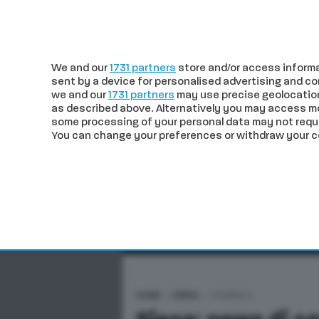
c
25.56
Siena
giovedì 06 Agosto
We and our
1731 partners
store and/or access informa
sent by a device for personalised advertising and 
we and our
1731 partners
may use precise geolocation
as described above. Alternatively you may access m
some processing of your personal data may not requir
You can change your preferences or withdraw your con
CRONACA
POLITICA
ECO
In trend
Siena, incidente in Pesca
HOME
>
SIENA
>
PAGINA 2