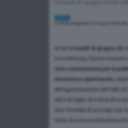
Giovedì 25 giugno prima dell'
PALIO
Di
Viola Carignani
| 12 Giugno 2026 alle
Si terrà
lunedì 15 giugno
alle o
in Prefettura, il primo incontr
della
commissione per la pub
sicurezza e spettacolo
, relat
all’organizzazione del Palio di
del 2 di luglio. Si tratta di un 
atto formale di un lungo iter
fatto di cura e meticolosa at