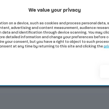
Programmi Tv
Programmi Radio
Archivio
2026
We value your privacy
tion on a device, such as cookies and process personal data, s
content, advertising and content measurement, audience resear
 data and identification through device scanning. You may clic
ore detailed information and change your preferences before c
e your consent, but you have a right to object to such processi
sent at any time by returning to this site and clicking the
pri
NOMIA
SALUTE
SPORT
COMUNI
PALIO
EVE
Tittia: “Da parte mia sono otto le contrade aperte”