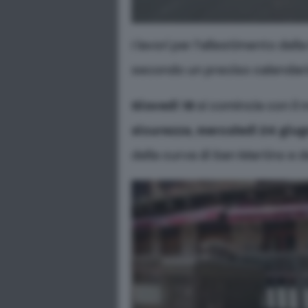
I lavori per l’allestimento del
secondo un preciso calendari
Giovedì 18
si comincia con il
sicurezza
,
mercoledì 24 giu
della curva di San Martino e d