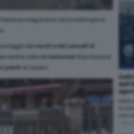
la Piazza proseguiranno nei prossimi giorni
o.
 montaggio dei
varchi e dei cancelli di
gno
sarà la volta dei
materassi
di protezione
ei
palchi
al Casato.
Calic
dell’
agos
Dall’8 
le nott
Una ce
7 Agost