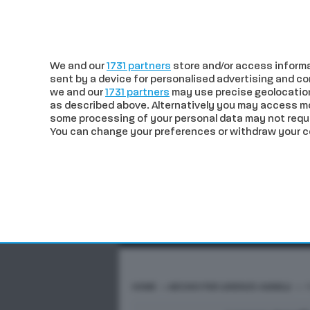
c
24.44
Siena
lunedì 03 Agosto 
We and our
1731 partners
store and/or access informa
sent by a device for personalised advertising and 
we and our
1731 partners
may use precise geolocation
as described above. Alternatively you may access m
some processing of your personal data may not requir
You can change your preferences or withdraw your con
CRONACA
POLITICA
ECO
In trend
Verso il Palio di agosto. 
HOME
>
ARCHIVI PER LORENZO AGNELLI
>